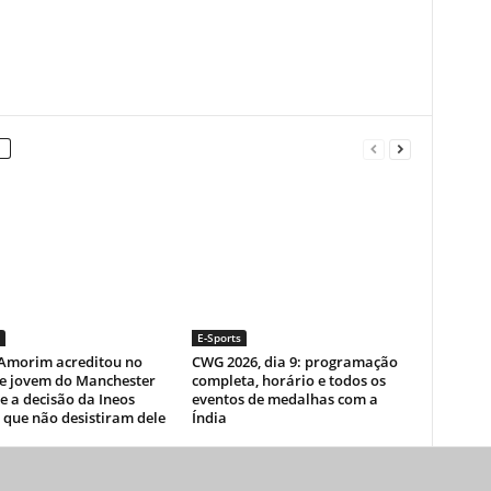
E-Sports
Amorim acreditou no
CWG 2026, dia 9: programação
e jovem do Manchester
completa, horário e todos os
e a decisão da Ineos
eventos de medalhas com a
 que não desistiram dele
Índia