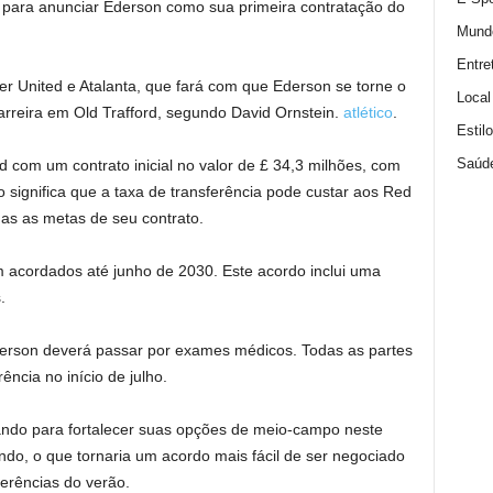
para anunciar Ederson como sua primeira contratação do
Mund
Entre
r United e Atalanta, que fará com que Ederson se torne o
Local
carreira em Old Trafford, segundo David Ornstein.
atlético
.
Estil
Saúd
d com um contrato inicial no valor de £ 34,3 milhões, com
o significa que a taxa de transferência pode custar aos Red
das as metas de seu contrato.
 acordados até junho de 2030. Este acordo inclui uma
.
derson deverá passar por exames médicos. Todas as partes
ncia no início de julho.
ando para fortalecer suas opções de meio-campo neste
do, o que tornaria um acordo mais fácil de ser negociado
ferências do verão.