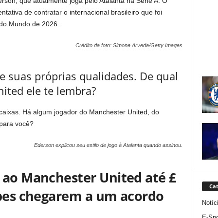
son, que atualmente joga pelo Atalanta na Série A. O
ativa de contratar o internacional brasileiro que foi
a do Mundo de 2026.
Crédito da foto: Simone Arveda/Getty Images
e suas próprias qualidades. De qual
ited ele te lembra?
caixas. Há algum jogador do Manchester United, do
 para você?
Ederson explicou seu estilo de jogo à Atalanta quando assinou.
 ao Manchester United até £
Cat
ubes chegarem a um acordo
Notíc
E-Spo