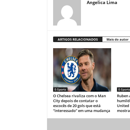
Angelica Lima
ARTIGOS RELACIONADOS
Mais do autor
E-Sports
E-Sports
O Chelsea rivaliza com o Man
Ruben 
City depois de contatar o
humild
escocês de 20 gols que está
United 
“interessado” em uma mudança
mostra