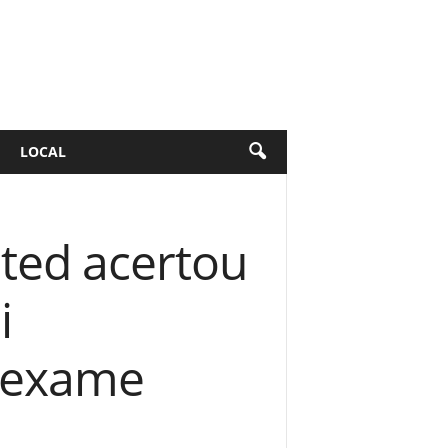
LOCAL
ted acertou
i
o exame