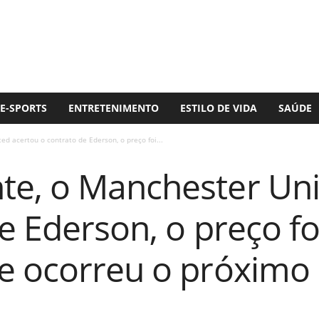
E-SPORTS
ENTRETENIMENTO
ESTILO DE VIDA
SAÚDE
d acertou o contrato de Ederson, o preço foi...
e, o Manchester Uni
e Ederson, o preço fo
e ocorreu o próxim