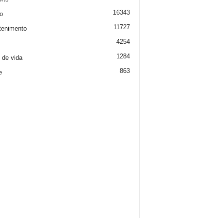
16343
o
11727
tenimento
4254
1284
o de vida
863
e