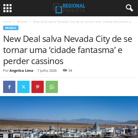
Início
Mundo
New Deal salva Nevada City de se tornar uma ‘cidade fantasma’ e...
MUNDO
New Deal salva Nevada City de se
tornar uma ‘cidade fantasma’ e
perder cassinos
Por
Angelica Lima
-
7 Julho 2026
54