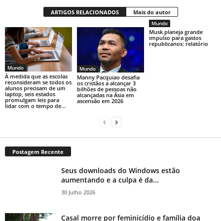
ARTIGOS RELACIONADOS
Mais do autor
Mundo
Musk planeja grande
impulso para gastos
republicanos: relatório
Mundo
Mundo
À medida que as escolas
Manny Pacquiao desafia
reconsideram se todos os
os cristãos a alcançar 3
alunos precisam de um
bilhões de pessoas não
laptop, seis estados
alcançadas na Ásia em
promulgam leis para
ascensão em 2026
lidar com o tempo de...
Postagem Recente
Seus downloads do Windows estão
aumentando e a culpa é da...
30 Julho 2026
Casal morre por feminicídio e família doa