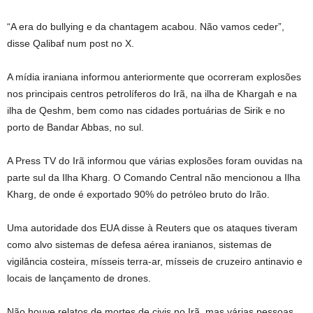
“A era do bullying e da chantagem acabou. Não vamos ceder”,
disse Qalibaf num post no X.
A mídia iraniana informou anteriormente que ocorreram explosões
nos principais centros petrolíferos do Irã, na ilha de Khargah e na
ilha de Qeshm, bem como nas cidades portuárias de Sirik e no
porto de Bandar Abbas, no sul.
A Press TV do Irã informou que várias explosões foram ouvidas na
parte sul da Ilha Kharg. O Comando Central não mencionou a Ilha
Kharg, de onde é exportado 90% do petróleo bruto do Irão.
Uma autoridade dos EUA disse à Reuters que os ataques tiveram
como alvo sistemas de defesa aérea iranianos, sistemas de
vigilância costeira, mísseis terra-ar, mísseis de cruzeiro antinavio e
locais de lançamento de drones.
Não houve relatos de mortes de civis no Irã, mas várias pessoas