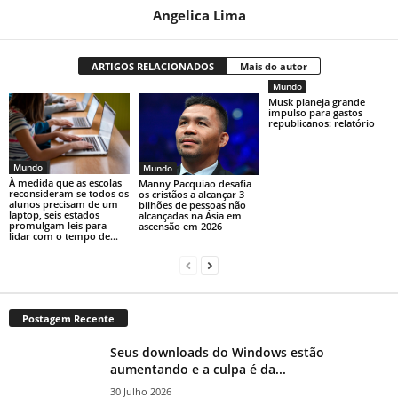
Angelica Lima
ARTIGOS RELACIONADOS
Mais do autor
Mundo
Musk planeja grande
impulso para gastos
republicanos: relatório
Mundo
Mundo
À medida que as escolas
Manny Pacquiao desafia
reconsideram se todos os
os cristãos a alcançar 3
alunos precisam de um
bilhões de pessoas não
laptop, seis estados
alcançadas na Ásia em
promulgam leis para
ascensão em 2026
lidar com o tempo de...
Postagem Recente
Seus downloads do Windows estão
aumentando e a culpa é da...
30 Julho 2026