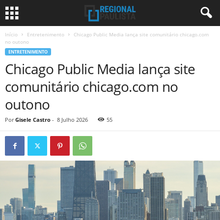
Início
Entretenimento
Chicago Public Media lança site comunitário chicago.com
no outono
ENTRETENIMENTO
Chicago Public Media lança site
comunitário chicago.com no
outono
Por
Gisele Castro
-
8 Julho 2026
55