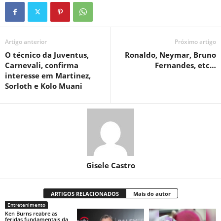
Artigo anterior
Próximo artigo
O técnico da Juventus,
Ronaldo, Neymar, Bruno
Carnevali, confirma
Fernandes, etc…
interesse em Martinez,
Sorloth e Kolo Muani
Gisele Castro
ARTIGOS RELACIONADOS
Mais do autor
Entretenimento
Ken Burns reabre as
feridas fundamentais da