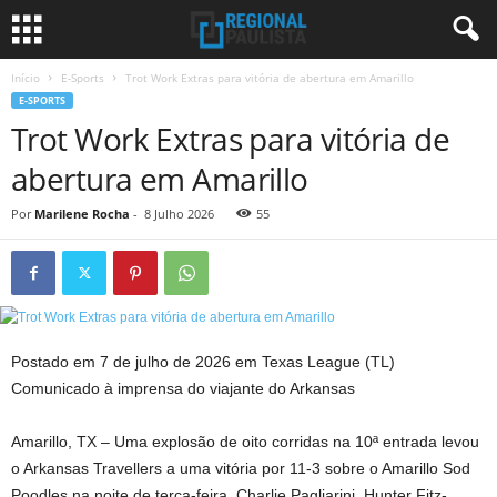
Início
E-Sports
Trot Work Extras para vitória de abertura em Amarillo
E-SPORTS
Trot Work Extras para vitória de
abertura em Amarillo
Por
Marilene Rocha
-
8 Julho 2026
55
Postado em 7 de julho de 2026 em Texas League (TL)
Comunicado à imprensa do viajante do Arkansas
Amarillo, TX – Uma explosão de oito corridas na 10ª entrada levou
o Arkansas Travellers a uma vitória por 11-3 sobre o Amarillo Sod
Poodles na noite de terça-feira. Charlie Pagliarini, Hunter Fitz-