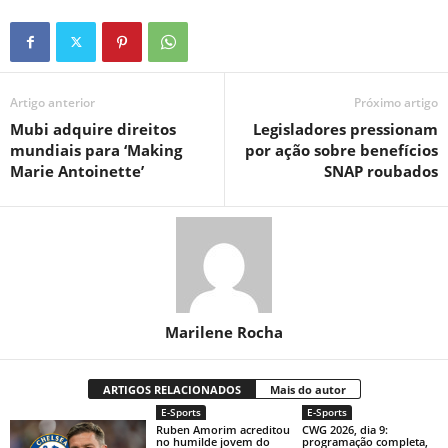
Artigo anterior
Próximo artigo
Mubi adquire direitos
Legisladores pressionam
mundiais para ‘Making
por ação sobre benefícios
Marie Antoinette’
SNAP roubados
Marilene Rocha
ARTIGOS RELACIONADOS
Mais do autor
E-Sports
E-Sports
Ruben Amorim acreditou
CWG 2026, dia 9:
no humilde jovem do
programação completa,