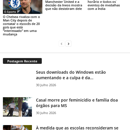
Manchester United e a
horário e todos os
decisão da Ineos mostra
eventos de medalhas
que não desistiram dele
com a Índia
E-Sports
O Chelsea rivaliza com o
Man City depois de
contatar o escocês de 20
gols que está
“interessado” em uma
mudança
Postagem Recente
Seus downloads do Windows estão
aumentando e a culpa é da...
30 Julho 2026
Casal morre por feminicídio e família doa
órgãos para MS
30 Julho 2026
À medida que as escolas reconsideram se