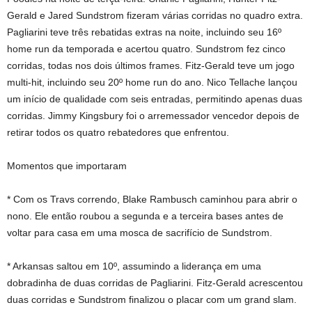
Gerald e Jared Sundstrom fizeram várias corridas no quadro extra.
Pagliarini teve três rebatidas extras na noite, incluindo seu 16º
home run da temporada e acertou quatro. Sundstrom fez cinco
corridas, todas nos dois últimos frames. Fitz-Gerald teve um jogo
multi-hit, incluindo seu 20º home run do ano. Nico Tellache lançou
um início de qualidade com seis entradas, permitindo apenas duas
corridas. Jimmy Kingsbury foi o arremessador vencedor depois de
retirar todos os quatro rebatedores que enfrentou.
Momentos que importaram
* Com os Travs correndo, Blake Rambusch caminhou para abrir o
nono. Ele então roubou a segunda e a terceira bases antes de
voltar para casa em uma mosca de sacrifício de Sundstrom.
* Arkansas saltou em 10º, assumindo a liderança em uma
dobradinha de duas corridas de Pagliarini. Fitz-Gerald acrescentou
duas corridas e Sundstrom finalizou o placar com um grand slam.