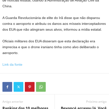
de notícias estatal, citando a Administração de Aviação Civil da
China.
A Guarda Revolucionária de elite do Irã disse que não disparou
contra o aeroporto e atribuiu os danos aos mísseis interceptadores
dos EUA que não atingiram seus alvos, informou a mídia estatal.
Oficiais militares dos EUA disseram que esta declaração era
imprecisa e que o drone iraniano tinha como alvo deliberado o
aeroporto.
Link da fonte
Artigo anterior
Próximo artigo
Ranking dos 10 melhores
Beyoncé arrasou lá. Você