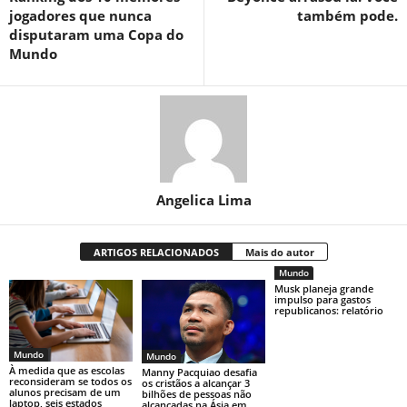
jogadores que nunca
também pode.
disputaram uma Copa do
Mundo
Angelica Lima
ARTIGOS RELACIONADOS
Mais do autor
Mundo
Musk planeja grande
impulso para gastos
republicanos: relatório
Mundo
Mundo
À medida que as escolas
Manny Pacquiao desafia
reconsideram se todos os
os cristãos a alcançar 3
alunos precisam de um
bilhões de pessoas não
laptop, seis estados
alcançadas na Ásia em