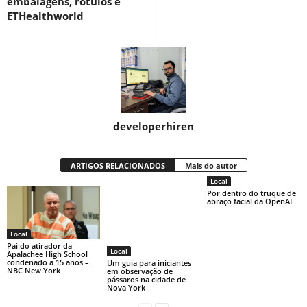
embalagens, rótulos e
ETHealthworld
developerhiren
ARTIGOS RELACIONADOS
Mais do autor
Local
Por dentro do truque de
abraço facial da OpenAI
Local
Pai do atirador da
Local
Apalachee High School
condenado a 15 anos –
Um guia para iniciantes
NBC New York
em observação de
pássaros na cidade de
Nova York