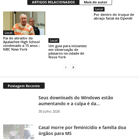
ARTIGOS RELACIONADOS
Mais do autor
Local
Por dentro do truque de
abraço facial da OpenAI
Local
Pai do atirador da
Local
Apalachee High School
condenado a 15 anos –
Um guia para iniciantes
NBC New York
em observação de
pássaros na cidade de
Nova York
Postagem Recente
Seus downloads do Windows estão
aumentando e a culpa é da...
30 Julho 2026
Casal morre por feminicídio e família doa
órgãos para MS