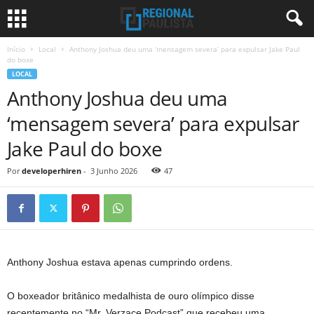
Início
Local
Anthony Joshua deu uma ‘mensagem severa’ para expulsar Jake Paul
do boxe
LOCAL
Anthony Joshua deu uma
‘mensagem severa’ para expulsar
Jake Paul do boxe
Por
developerhiren
-
3 Junho 2026
47
Anthony Joshua estava apenas cumprindo ordens.
O boxeador britânico medalhista de ouro olímpico disse
recentemente no “Mr. Verzace Podcast” que recebeu uma