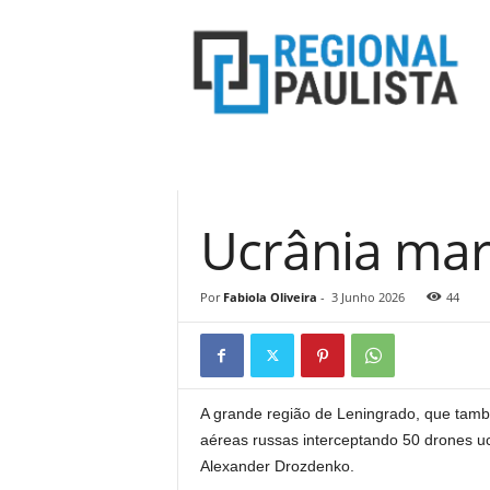
R
e
g
i
o
n
a
l
P
Ucrânia marc
a
u
l
i
Por
Fabiola Oliveira
-
3 Junho 2026
44
s
t
a
A grande região de Leningrado, que tamb
aéreas russas interceptando 50 drones uc
Alexander Drozdenko.