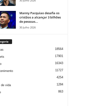
30 Julho 2026
Manny Pacquiao desafia os
cristãos a alcançar 3 bilhões
de pessoas...
30 Julho 2026
egoria
18564
ias
17901
rts
16343
o
11727
tenimento
4254
1284
o de vida
863
e