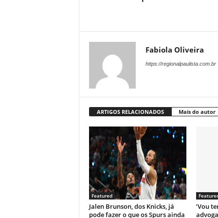
Fabiola Oliveira
https://regionalpaulista.com.br
ARTIGOS RELACIONADOS
Mais do autor
Featured
Feature
Jalen Brunson, dos Knicks, já
‘Vou te
pode fazer o que os Spurs ainda
advoga