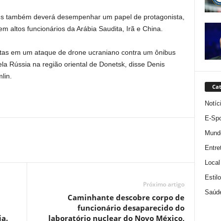
ens também deverá desempenhar um papel de protagonista,
em altos funcionários da Arábia Saudita, Irã e China.
as em um ataque de drone ucraniano contra um ônibus
ela Rússia na região oriental de Donetsk, disse Denis
lin.
Cat
Notíc
E-Spo
Mund
Entre
Local
Estil
Próximo artigo
Saúd
Caminhante descobre corpo de
funcionário desaparecido do
a.
laboratório nuclear do Novo México,