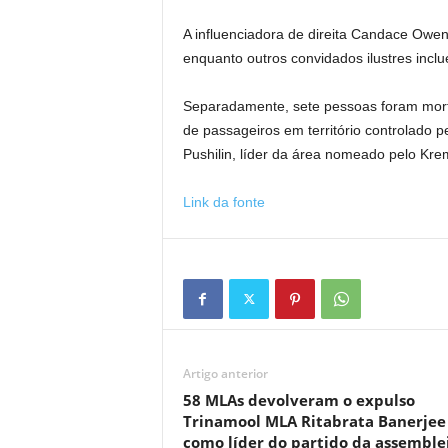
A influenciadora de direita Candace Ow
enquanto outros convidados ilustres inclu
Separadamente, sete pessoas foram mort
de passageiros em território controlado p
Pushilin, líder da área nomeado pelo Krem
Link da fonte
Artigo anterior
58 MLAs devolveram o expulso
Trinamool MLA Ritabrata Banerjee
como líder do partido da assemblei