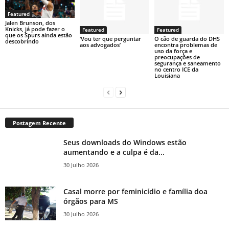
Featured
Jalen Brunson, dos
Knicks, já pode fazer o
Featured
Featured
que os Spurs ainda estão
‘Vou ter que perguntar
O cão de guarda do DHS
descobrindo
aos advogados’
encontra problemas de
uso da força e
preocupações de
segurança e saneamento
no centro ICE da
Louisiana
Postagem Recente
Seus downloads do Windows estão
aumentando e a culpa é da...
30 Julho 2026
Casal morre por feminicídio e família doa
órgãos para MS
30 Julho 2026