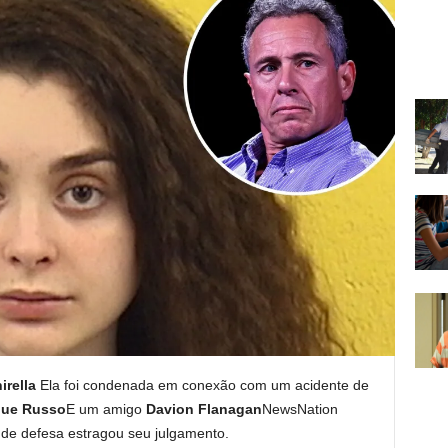
irella
Ela foi condenada em conexão com um acidente de
que Russo
E um amigo
Davion Flanagan
NewsNation
de defesa estragou seu julgamento.