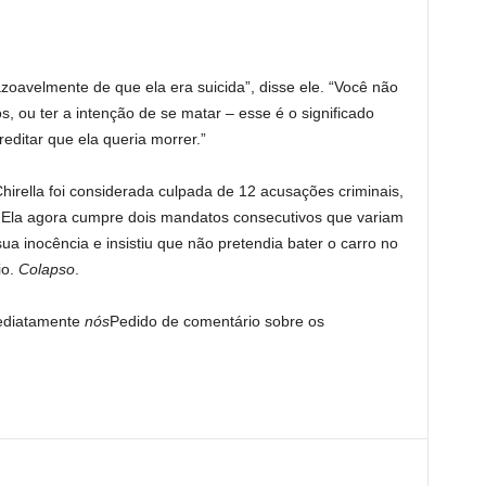
zoavelmente de que ela era suicida”, disse ele. “Você não
, ou ter a intenção de se matar – esse é o significado
ditar que ela queria morrer.”
hirella foi considerada culpada de 12 acusações criminais,
. Ela agora cumpre dois mandatos consecutivos que variam
ua inocência e insistiu que não pretendia bater o carro no
io.
Colapso
.
mediatamente
nós
Pedido de comentário sobre os