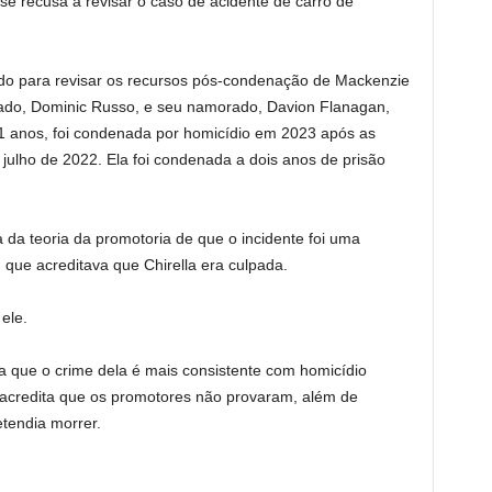
e recusa a revisar o caso de acidente de carro de
o para revisar os recursos pós-condenação de Mackenzie
rado, Dominic Russo, e seu namorado, Davion Flanagan,
 21 anos, foi condenada por homicídio em 2023 após as
julho de 2022. Ela foi condenada a dois anos de prisão
da teoria da promotoria de que o incidente foi uma
iu que acreditava que Chirella era culpada.
ele.
 que o crime dela é mais consistente com homicídio
acredita que os promotores não provaram, além de
etendia morrer.