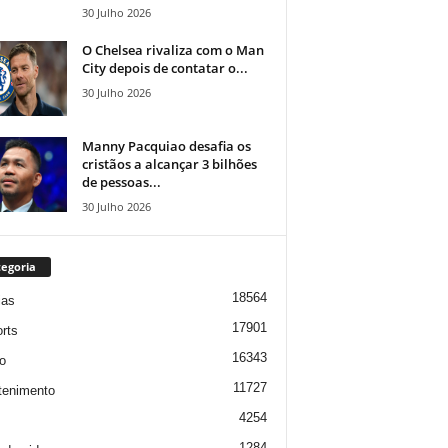
30 Julho 2026
O Chelsea rivaliza com o Man
City depois de contatar o...
30 Julho 2026
Manny Pacquiao desafia os
cristãos a alcançar 3 bilhões
de pessoas...
30 Julho 2026
egoria
18564
ias
17901
rts
16343
o
11727
tenimento
4254
1284