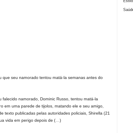
Estil
Saúd
ou que seu namorado tentou matá-la semanas antes do
u falecido namorado, Dominic Russo, tentou matá-la
ro em uma parede de tijolos, matando ele e seu amigo,
exto publicadas pelas autoridades policiais, Shirella (21
ua vida em perigo depois de (…)