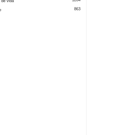
o de vida
863
e