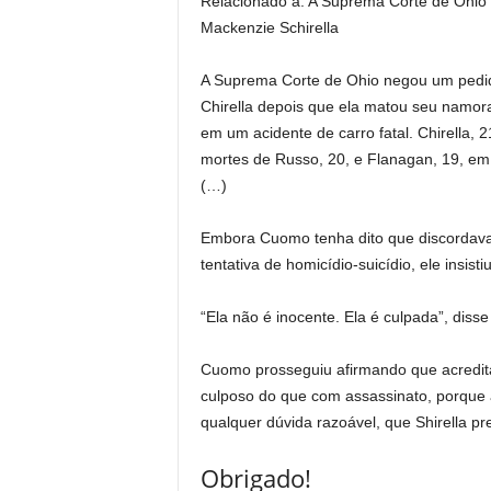
Relacionado a:
A Suprema Corte de Ohio s
Mackenzie Schirella
A Suprema Corte de Ohio negou um pedid
Chirella depois que ela matou seu namo
em um acidente de carro fatal. Chirella,
mortes de Russo, 20, e Flanagan, 19, em 
(…)
Embora Cuomo tenha dito que discordava 
tentativa de homicídio-suicídio, ele insist
“Ela não é inocente. Ela é culpada”, disse 
Cuomo prosseguiu afirmando que acredita
culposo do que com assassinato, porque 
qualquer dúvida razoável, que Shirella pr
Obrigado!