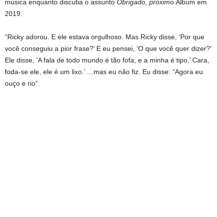
música enquanto discutia o assunto
Obrigado, próximo
Álbum em
2019.
“Ricky adorou. E ele estava orgulhoso. Mas Ricky disse, ‘Por que
você conseguiu a pior frase?’ E eu pensei, ‘O que você quer dizer?’
Ele disse, ‘A fala de todo mundo é tão fofa, e a minha é tipo,’ Cara,
foda-se ele, ele é um lixo.’ …mas eu não fiz. Eu disse: “Agora eu
ouço e rio”.