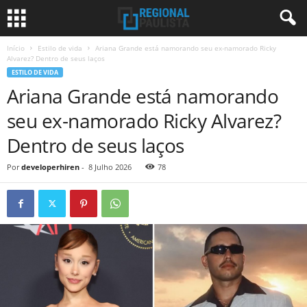
Início
Estilo de vida
Ariana Grande está namorando seu ex-namorado Ricky
Alvarez? Dentro de seus laços
ESTILO DE VIDA
Ariana Grande está namorando
seu ex-namorado Ricky Alvarez?
Dentro de seus laços
Por
developerhiren
-
8 Julho 2026
78