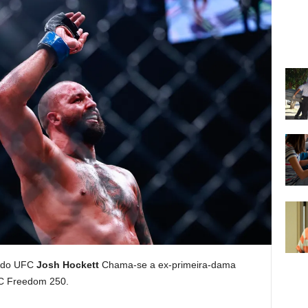
r do UFC
Josh Hockett
Chama-se a ex-primeira-dama
C Freedom 250.