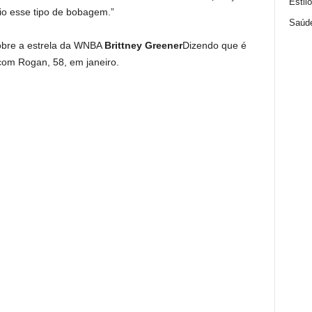
Estil
io esse tipo de bobagem.”
Saúd
obre a estrela da WNBA
Brittney Greener
Dizendo que é
com Rogan, 58, em janeiro.