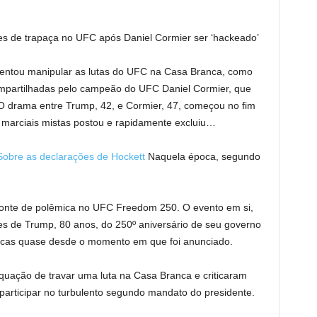
s de trapaça no UFC após Daniel Cormier ser ‘hackeado’
 tentou manipular as lutas do UFC na Casa Branca, como
partilhadas pelo campeão do UFC Daniel Cormier, que
 O drama entre Trump, 42, e Cormier, 47, começou no fim
 marciais mistas postou e rapidamente excluiu…
Sobre as declarações de Hockett
Naquela época, segundo
 fonte de polêmica no UFC Freedom 250. O evento em si,
 de Trump, 80 anos, do 250º aniversário de seu governo
íticas quase desde o momento em que foi anunciado.
quação de travar uma luta na Casa Branca e criticaram
articipar no turbulento segundo mandato do presidente.