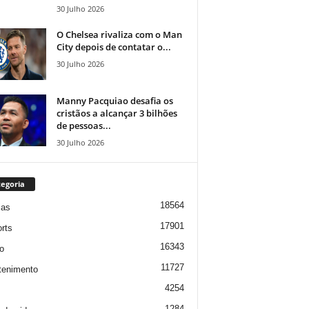
30 Julho 2026
O Chelsea rivaliza com o Man
City depois de contatar o...
30 Julho 2026
Manny Pacquiao desafia os
cristãos a alcançar 3 bilhões
de pessoas...
30 Julho 2026
egoria
18564
ias
17901
rts
16343
o
11727
tenimento
4254
1284