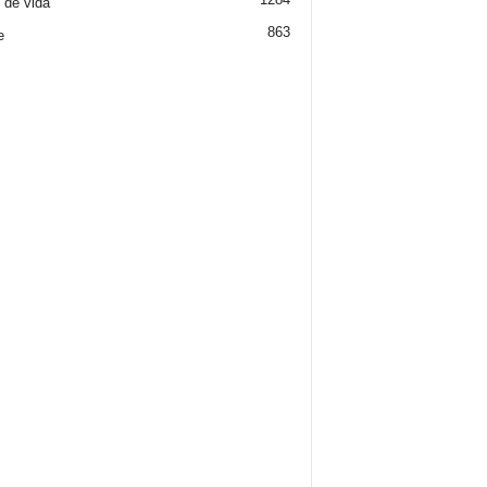
o de vida
863
e