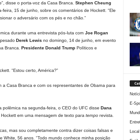
te”, disse o porta-voz da Casa Branca.
Stephen Cheung
feira, 15 de junho, sobre os comentários de Hockett. “Ele
sionar o adversário com os pés e no chão.”
êmica durante uma entrevista pós-luta com
Joe Rogan
o pesado
Derek Lewis
no domingo, 14 de junho, em evento
sa Branca.
Presidente Donald Trump
Políticos e
.
ett. “Estou certo, América?”
Cat
m a Casa Branca e com os representantes de Obama para
Notíc
E-Spo
a polêmica na segunda-feira, o CEO do UFC disse
Dana
Mund
e Hockett em uma mensagem de texto para
tempo
revista.
Entre
cas, mas sou completamente contra dizer coisas falsas e
Local
isse White, 56 anos. “Todo mundo conhece minha posição