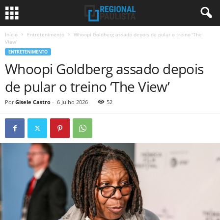
Início
Entretenimento
Whoopi Goldberg assado depois de pular o treino ‘The
View’
ENTRETENIMENTO
Whoopi Goldberg assado depois
de pular o treino ‘The View’
Por
Gisele Castro
-
6 Julho 2026
52