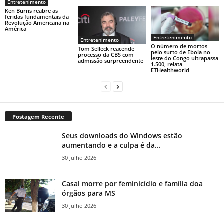
Entretenimento
Ken Burns reabre as
feridas fundamentais da
Revolução Americana na
América
Entretenimento
Entretenimento
O número de mortos
Tom Selleck reacende
pelo surto de Ebola no
processo da CBS com
leste do Congo ultrapassa
admissão surpreendente
1.500, relata
ETHealthworld
Postagem Recente
Seus downloads do Windows estão
aumentando e a culpa é da...
30 Julho 2026
Casal morre por feminicídio e família doa
órgãos para MS
30 Julho 2026