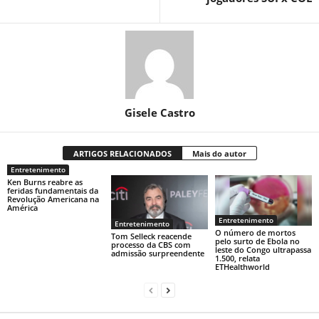
Gisele Castro
ARTIGOS RELACIONADOS
Mais do autor
Entretenimento
Ken Burns reabre as
feridas fundamentais da
Revolução Americana na
América
Entretenimento
Entretenimento
O número de mortos
Tom Selleck reacende
pelo surto de Ebola no
processo da CBS com
leste do Congo ultrapassa
admissão surpreendente
1.500, relata
ETHealthworld