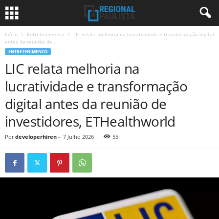
Início
Entretenimento
LIC relata melhoria na lucratividade e transformação digital
antes da reunião de...
ENTRETENIMENTO
LIC relata melhoria na
lucratividade e transformação
digital antes da reunião de
investidores, ETHealthworld
Por
developerhiren
-
7 Julho 2026
55