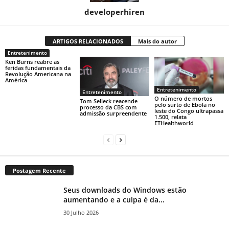
developerhiren
ARTIGOS RELACIONADOS
Mais do autor
Entretenimento
Ken Burns reabre as
feridas fundamentais da
Revolução Americana na
América
Entretenimento
Entretenimento
O número de mortos
Tom Selleck reacende
pelo surto de Ebola no
processo da CBS com
leste do Congo ultrapassa
admissão surpreendente
1.500, relata
ETHealthworld
Postagem Recente
Seus downloads do Windows estão
aumentando e a culpa é da...
30 Julho 2026