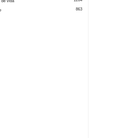
o de vida
863
e