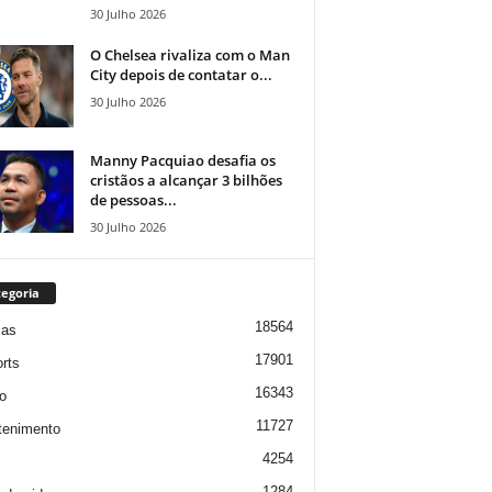
30 Julho 2026
O Chelsea rivaliza com o Man
City depois de contatar o...
30 Julho 2026
Manny Pacquiao desafia os
cristãos a alcançar 3 bilhões
de pessoas...
30 Julho 2026
egoria
18564
ias
17901
rts
16343
o
11727
tenimento
4254
1284