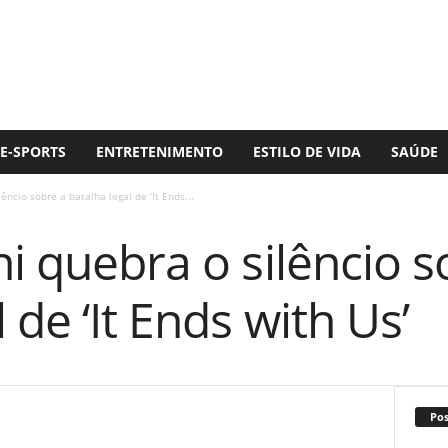
E-SPORTS
ENTRETENIMENTO
ESTILO DE VIDA
SAÚDE
êncio sobre a batalha legal de ‘It Ends...
ni quebra o silêncio s
 de ‘It Ends with Us’
Po