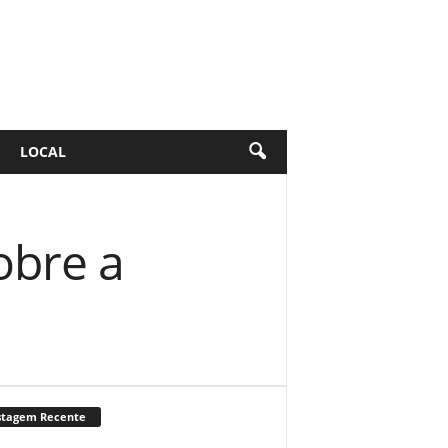
LOCAL
obre a
stagem Recente