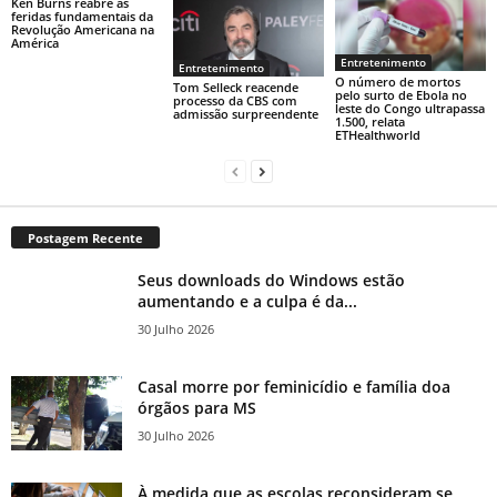
Ken Burns reabre as
feridas fundamentais da
Revolução Americana na
América
Entretenimento
Entretenimento
O número de mortos
Tom Selleck reacende
pelo surto de Ebola no
processo da CBS com
leste do Congo ultrapassa
admissão surpreendente
1.500, relata
ETHealthworld
Postagem Recente
Seus downloads do Windows estão
aumentando e a culpa é da...
30 Julho 2026
Casal morre por feminicídio e família doa
órgãos para MS
30 Julho 2026
À medida que as escolas reconsideram se