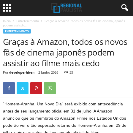
Início
Entretenimento
Graças à Amazon, todos os novos fãs de cinema japonês
podem assistir...
ENTRETENIMENTO
Graças à Amazon, todos os novos
fãs de cinema japonês podem
assistir ao filme mais cedo
Por
developerhiren
-
2 Junho 2026
35
“Homem-Aranha: Um Novo Dia” será exibido com antecedência
antes de seu lançamento oficial em 31 de julho. A Amazon
anunciou que os membros do Amazon Prime nos Estados Unidos
poderão ver o tão esperado retorno do Homem-Aranha em 29 de
julho, dois dias antes do lançamento oficial do filme.