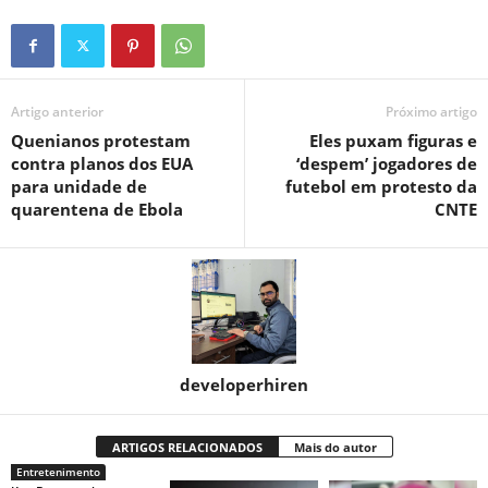
Artigo anterior
Próximo artigo
Quenianos protestam
Eles puxam figuras e
contra planos dos EUA
‘despem’ jogadores de
para unidade de
futebol em protesto da
quarentena de Ebola
CNTE
developerhiren
ARTIGOS RELACIONADOS
Mais do autor
Entretenimento