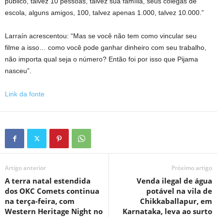
público, talvez 10 pessoas, talvez sua família, seus colegas de
escola, alguns amigos, 100, talvez apenas 1.000, talvez 10.000.”
Larraín acrescentou: “Mas se você não tem como vincular seu
filme a isso… como você pode ganhar dinheiro com seu trabalho,
não importa qual seja o número? Então foi por isso que Pijama
nasceu”.
Link da fonte
Artigo anterior
Próximo artigo
A terra natal estendida
Venda ilegal de água
dos OKC Comets continua
potável na vila de
na terça-feira, com
Chikkaballapur, em
Western Heritage Night no
Karnataka, leva ao surto