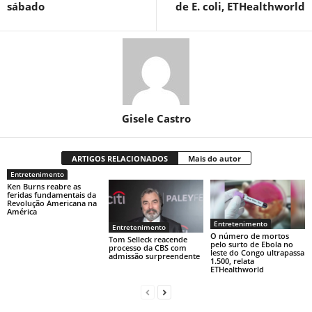
sábado
de E. coli, ETHealthworld
Gisele Castro
ARTIGOS RELACIONADOS
Mais do autor
Entretenimento
Ken Burns reabre as
feridas fundamentais da
Revolução Americana na
América
Entretenimento
Entretenimento
O número de mortos
Tom Selleck reacende
pelo surto de Ebola no
processo da CBS com
leste do Congo ultrapassa
admissão surpreendente
1.500, relata
ETHealthworld