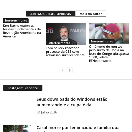
ARTIGOS RELACIONADOS
Mais do autor
Entretenimento
Ken Burns reabre as
feridas fundamentais da
Revolução Americana na
América
Entretenimento
Entretenimento
O número de mortos
Tom Selleck reacende
pelo surto de Ebola no
processo da CBS com
leste do Congo ultrapassa
admissão surpreendente
1.500, relata
ETHealthworld
Postagem Recente
Seus downloads do Windows estão
aumentando e a culpa é da...
30 Julho 2026
Casal morre por feminicídio e família doa