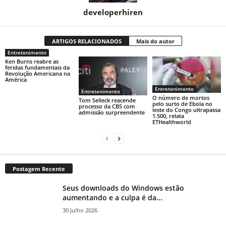
developerhiren
ARTIGOS RELACIONADOS
Mais do autor
Entretenimento
Ken Burns reabre as
feridas fundamentais da
Revolução Americana na
América
Entretenimento
Entretenimento
O número de mortos
Tom Selleck reacende
pelo surto de Ebola no
processo da CBS com
leste do Congo ultrapassa
admissão surpreendente
1.500, relata
ETHealthworld
Postagem Recente
Seus downloads do Windows estão
aumentando e a culpa é da...
30 Julho 2026