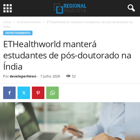
Início
Entretenimento
ETHealthworld manterá estudantes de pós-doutorado na
Índia
ENTRETENIMENTO
ETHealthworld manterá
estudantes de pós-doutorado na
Índia
Por
developerhiren
-
7 Julho 2026
52