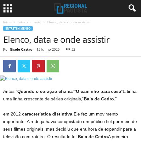
Início
Entretenimento
Elenco, data e onde assistir
ENTRETENIMENTO
Elenco, data e onde assistir
Por
Gisele Castro
-
15 Junho 2026
52
Antes “
Quando o coração chama
“”
O caminho para casa
”E tinha
uma linha crescente de séries originais,“
Baía de Cedro
.”
em 2012
característica distintiva
Ele fez um movimento
importante. A rede já havia conquistado um público fiel por meio de
seus filmes originais, mas decidiu que era hora de expandir para a
televisão com roteiro. O resultado foi:
Baía de Cedro
A primeira