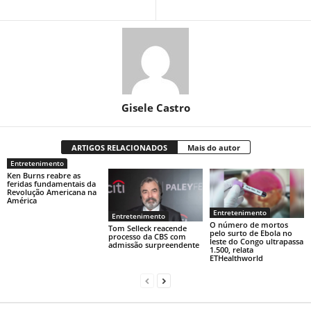
Gisele Castro
ARTIGOS RELACIONADOS
Mais do autor
Entretenimento
Ken Burns reabre as
feridas fundamentais da
Revolução Americana na
América
Entretenimento
Entretenimento
O número de mortos
Tom Selleck reacende
pelo surto de Ebola no
processo da CBS com
leste do Congo ultrapassa
admissão surpreendente
1.500, relata
ETHealthworld