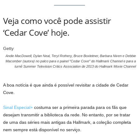
Veja como você pode assistir
‘Cedar Cove’ hoje.
Getty
Andie MacDowell, Dylan Neal, Teryl Rothery, Bruce Boxleitner, Barbara Niven e Debbie
Macomber (autora) no palco para o painel “Cedar Cove” do Hallmark Channel e para a
turnê Summer Television Critics Association de 2013 do Hallmark Movie Channel
A boa notícia é que ainda é possível revisitar a cidade de Cedar
Cove.
Sinal Especial+
costuma ser a primeira parada para os fãs que
desejam transmitir a biblioteca da rede. No entanto, por se tratar
de uma das séries mais antigas da Hallmark, a coleção completa
nem sempre está disponível no serviço.