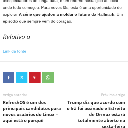
telespectadores de longa data, é um retorno nostálgico ao local
onde tudo começou. Para novos fãs, esta é uma oportunidade de
explorar
A série que ajudou a moldar o futuro da Hallmark
; Um
episódio que sempre vem do coração.
Relativo a
Link da fonte
Artigo anterior
Próximo artigo
RefreshOS é um dos
Trump diz que acordo com
principais candidatos para
o Irã foi assinado e Estreito
novos usuários do Linux –
de Ormuz estará
aqui está o porquê
totalmente aberto na
sexta-feira