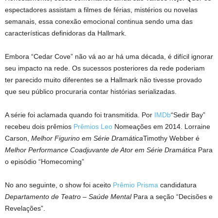
espectadores assistam a filmes de férias, mistérios ou novelas
semanais, essa conexão emocional continua sendo uma das
características definidoras da Hallmark.
Embora “Cedar Cove” não vá ao ar há uma década, é difícil ignorar
seu impacto na rede. Os sucessos posteriores da rede poderiam
ter parecido muito diferentes se a Hallmark não tivesse provado
que seu público procuraria contar histórias serializadas.
A série foi aclamada quando foi transmitida. Por
IMDb
“Sedir Bay”
recebeu dois prêmios
Prêmios Leo
Nomeações em 2014. Lorraine
Carson,
Melhor Figurino em Série Dramática
Timothy Webber é
Melhor Performance Coadjuvante de Ator em Série Dramática
Para
o episódio “Homecoming”
No ano seguinte, o show foi aceito
Prêmio Prisma
candidatura
Departamento de Teatro – Saúde Mental
Para a seção “Decisões e
Revelações”.