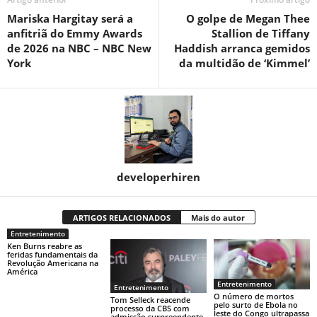
Mariska Hargitay será a
O golpe de Megan Thee
anfitriã do Emmy Awards
Stallion de Tiffany
de 2026 na NBC – NBC New
Haddish arranca gemidos
York
da multidão de ‘Kimmel’
developerhiren
ARTIGOS RELACIONADOS
Mais do autor
Entretenimento
Ken Burns reabre as
feridas fundamentais da
Revolução Americana na
América
Entretenimento
Entretenimento
O número de mortos
Tom Selleck reacende
pelo surto de Ebola no
processo da CBS com
leste do Congo ultrapassa
admissão surpreendente