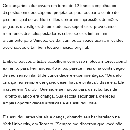
Os dançarinos dançavam em torno de 12 bancos espelhados
dispostos em dodecágono, projetados para ocupar o centro do
piso principal do auditório. Eles deixaram impressões de mãos,
pegadas e vestígios de umidade nas superfícies, provocando
murmúrios dos telespectadores sobre se eles tinham um
orçamento para Windex. Os dançarinos às vezes usavam tecidos
acolchoados e também tocava música original.
Embora poucos artistas trabalhem com esse método interseccional
extremo, para Fernandes, 46 anos, parece mais uma continuação
de seu senso infantil de curiosidade e experimentação. “Quando
criança, eu sempre dançava, desenhava e pintava”, disse ela. Ele
nasceu em Nairobi, Quênia, e se mudou para os subúrbios de
Toronto quando era criança. Sua escola secundária ofereceu
amplas oportunidades artísticas e ela estudou balé.
Ela estudou artes visuais e dança, obtendo seu bacharelado na
York University, em Toronto. “Sempre me disseram que você não