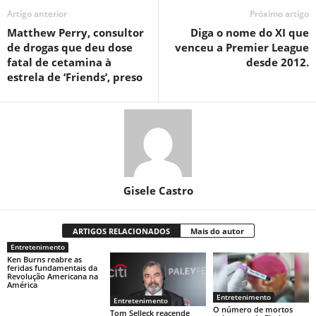
Artigo anterior
Próximo artigo
Matthew Perry, consultor
Diga o nome do XI que
de drogas que deu dose
venceu a Premier League
fatal de cetamina à
desde 2012.
estrela de ‘Friends’, preso
Gisele Castro
ARTIGOS RELACIONADOS
Mais do autor
Entretenimento
Ken Burns reabre as
feridas fundamentais da
Revolução Americana na
América
Entretenimento
Entretenimento
O número de mortos
Tom Selleck reacende