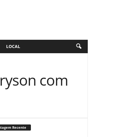
LOCAL
Bryson com
stagem Recente