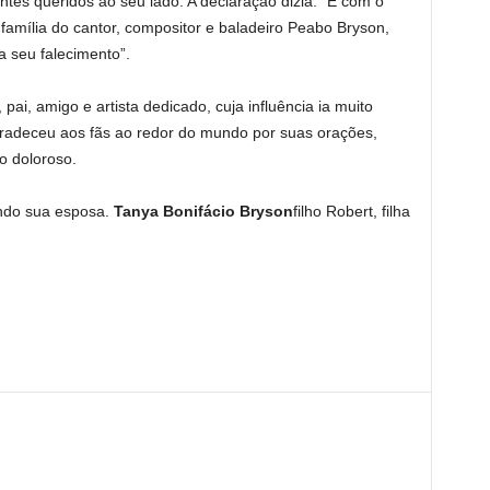
ntes queridos ao seu lado. A declaração dizia: “É com o
 família do cantor, compositor e baladeiro Peabo Bryson,
 seu falecimento”.
i, amigo e artista dedicado, cuja influência ia muito
radeceu aos fãs ao redor do mundo por suas orações,
o doloroso.
indo sua esposa.
Tanya Bonifácio Bryson
filho Robert, filha