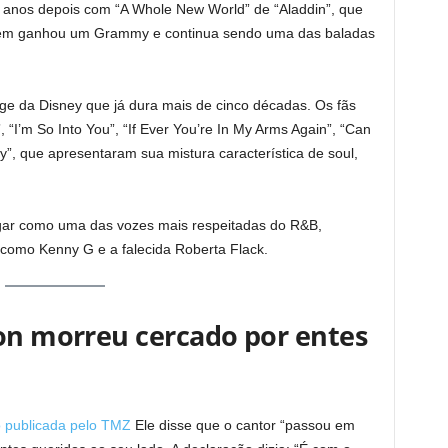
s anos depois com “A Whole New World” de “Aladdin”, que
bém ganhou um Grammy e continua sendo uma das baladas
nge da Disney que já dura mais de cinco décadas. Os fãs
“I’m So Into You”, “If Ever You’re In My Arms Again”, “Can
y”, que apresentaram sua mistura característica de soul,
ugar como uma das vozes mais respeitadas do R&B,
s como Kenny G e a falecida Roberta Flack.
son morreu cercado por entes
 publicada pelo TMZ
Ele disse que o cantor “passou em