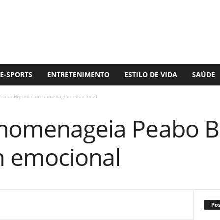
E-SPORTS
ENTRETENIMENTO
ESTILO DE VIDA
SAÚDE
 Peabo Bryson com homenagem emocional
 homenageia Peabo 
 emocional
Po