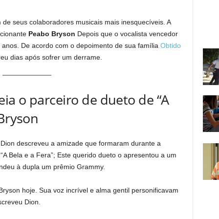
m de seus colaboradores musicais mais inesquecíveis. A
ocionante
Peabo Bryson
Depois que o vocalista vencedor
5 anos. De acordo com o depoimento de sua família
Obtido
eu dias após sofrer um derrame.
ia o parceiro de dueto de “A
 Bryson
 Dion descreveu a amizade que formaram durante a
“A Bela e a Fera”; Este querido dueto o apresentou a um
rendeu à dupla um prêmio Grammy.
Bryson hoje. Sua voz incrível e alma gentil personificavam
screveu Dion.