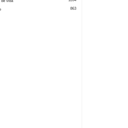
o de vida
863
e