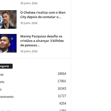
30 Julho 2026
O Chelsea rivaliza com o Man
City depois de contatar o...
30 Julho 2026
Manny Pacquiao desafia os
cristãos a alcançar 3 bilhões
de pessoas...
30 Julho 2026
egoria
18564
ias
17901
rts
16343
o
11727
tenimento
4254
1284