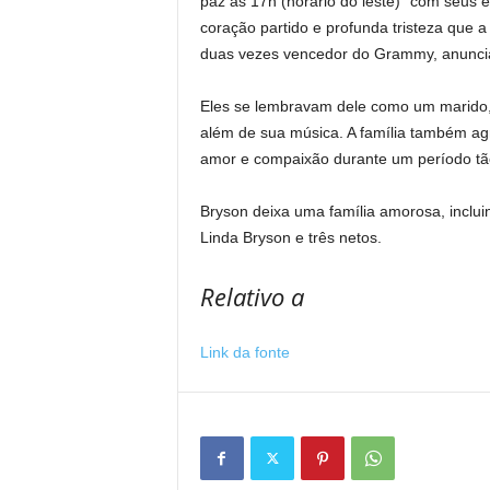
paz às 17h (horário do leste)” com seus e
coração partido e profunda tristeza que a
duas vezes vencedor do Grammy, anuncia
Eles se lembravam dele como um marido, pa
além de sua música. A família também ag
amor e compaixão durante um período tã
Bryson deixa uma família amorosa, inclu
Linda Bryson e três netos.
Relativo a
Link da fonte