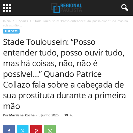
Início
E-Sports
Stade Toulousein: “Posso entender tudo, posso ouvir tudo, mas há
coisas, não,...
E-SPORTS
Stade Toulousein: “Posso
entender tudo, posso ouvir tudo,
mas há coisas, não, não é
possível…” Quando Patrice
Collazo fala sobre a cabeçada de
sua prostituta durante a primeira
mão
Por
Marilene Rocha
-
3 Junho 2026
40