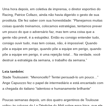
Uma hora depois, em coletiva de imprensa, o diretor esportivo do
Racing, Patrice Collazo, ainda não havia digerido o gesto de sua
prostituta. Ele fez saber com sua honestidade: “Planejamos muitas
coisas quando treinamos, colocamos estratégias, tentamos prever
um pouco do que o adversário faz, mas tem uma coisa que a
gente não prevê, é a estupidez. Então eu consigo entender tudo,
consigo ouvir tudo, mas tem coisas, não, é impossível. Quando
põe a equipe em perigo, quando põe a equipe em perigo, quando
põe a equipe em perigo, é uma rejeição total… Na verdade, você
destruir a estratégia da semana, o trabalho da semana.”
Leia também:
Stade Toulousein: “Menoncello? Tentei persuadi-lo um pouco…”
Ange Capuozzo fez o papel de intermediário e está encantado com
a chegada do italiano “talentoso e humanamente brilhante”
Poucas semanas depois, um dos quatro argentinos de Toulouse
voltou às colunas do La Dépêche du Midi sobre essa birra, que ele