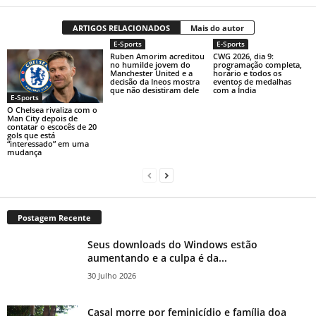
ARTIGOS RELACIONADOS
Mais do autor
E-Sports
E-Sports
Ruben Amorim acreditou
CWG 2026, dia 9:
no humilde jovem do
programação completa,
Manchester United e a
horário e todos os
decisão da Ineos mostra
eventos de medalhas
que não desistiram dele
com a Índia
E-Sports
O Chelsea rivaliza com o
Man City depois de
contatar o escocês de 20
gols que está
“interessado” em uma
mudança
Postagem Recente
Seus downloads do Windows estão
aumentando e a culpa é da...
30 Julho 2026
Casal morre por feminicídio e família doa