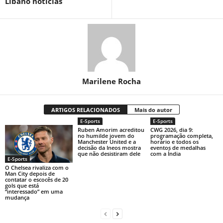
Líbano notícias
Marilene Rocha
ARTIGOS RELACIONADOS
Mais do autor
E-Sports
E-Sports
Ruben Amorim acreditou
CWG 2026, dia 9:
no humilde jovem do
programação completa,
Manchester United e a
horário e todos os
decisão da Ineos mostra
eventos de medalhas
que não desistiram dele
com a Índia
E-Sports
O Chelsea rivaliza com o
Man City depois de
contatar o escocês de 20
gols que está
“interessado” em uma
mudança