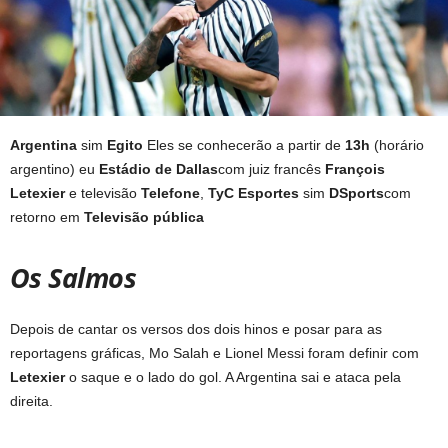
Argentina
sim
Egito
Eles se conhecerão a partir de
13h
(horário
argentino) eu
Estádio de Dallas
com juiz francês
François
Letexier
e televisão
Telefone
,
TyC Esportes
sim
DSports
com
retorno em
Televisão pública
Os Salmos
Depois de cantar os versos dos dois hinos e posar para as
reportagens gráficas, Mo Salah e Lionel Messi foram definir com
Letexier
o saque e o lado do gol. A Argentina sai e ataca pela
direita.