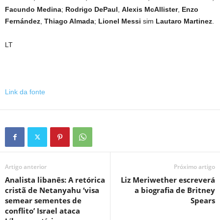
Facundo Medina
;
Rodrigo DePaul
,
Alexis McAllister
,
Enzo
Fernández
,
Thiago Almada
;
Lionel Messi
sim
Lautaro Martinez
.
LT
Link da fonte
Artigo anterior
Próximo artigo
Analista libanês: A retórica
Liz Meriwether escreverá
cristã de Netanyahu ‘visa
a biografia de Britney
semear sementes de
Spears
conflito’ Israel ataca