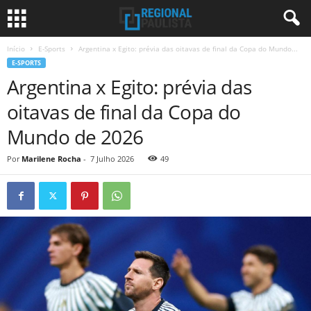
Início
E-Sports
Argentina x Egito: prévia das oitavas de final da Copa do Mundo...
E-SPORTS
Argentina x Egito: prévia das
oitavas de final da Copa do
Mundo de 2026
Por
Marilene Rocha
-
7 Julho 2026
49