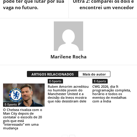
pode ter que lutar por sua
Ultra 2: comparei os dois e
vaga no futuro.
encontrei um vencedor
Marilene Rocha
ARTIGOS RELACIONADOS
Mais do autor
E-Sports
E-Sports
Ruben Amorim acreditou
CWG 2026, dia 9:
no humilde jovem do
programação completa,
Manchester United e a
horário e todos os
decisão da Ineos mostra
eventos de medalhas
que não desistiram dele
com a Índia
E-Sports
O Chelsea rivaliza com o
Man City depois de
contatar o escocês de 20
gols que está
“interessado” em uma
mudança