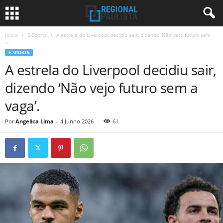
Início
E-Sports
A estrela do Liverpool decidiu sair, dizendo ‘Não vejo futuro sem
a...
E-SPORTS
A estrela do Liverpool decidiu sair,
dizendo ‘Não vejo futuro sem a
vaga’.
Por
Angelica Lima
-
4 Junho 2026
61