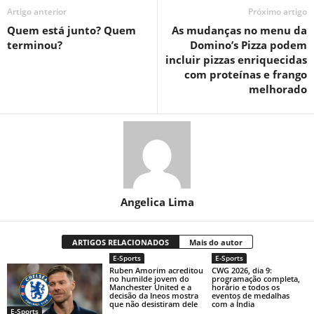
Artigo anterior
Próximo artigo
Quem está junto? Quem
As mudanças no menu da
terminou?
Domino’s Pizza podem
incluir pizzas enriquecidas
com proteínas e frango
melhorado
Angelica Lima
ARTIGOS RELACIONADOS
Mais do autor
E-Sports
E-Sports
Ruben Amorim acreditou
CWG 2026, dia 9:
no humilde jovem do
programação completa,
Manchester United e a
horário e todos os
decisão da Ineos mostra
eventos de medalhas
que não desistiram dele
com a Índia
E-Sports