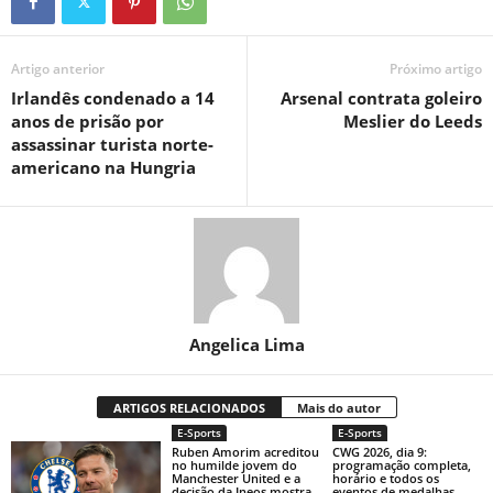
Artigo anterior
Próximo artigo
Irlandês condenado a 14
Arsenal contrata goleiro
anos de prisão por
Meslier do Leeds
assassinar turista norte-
americano na Hungria
Angelica Lima
ARTIGOS RELACIONADOS
Mais do autor
E-Sports
E-Sports
Ruben Amorim acreditou
CWG 2026, dia 9:
no humilde jovem do
programação completa,
Manchester United e a
horário e todos os
decisão da Ineos mostra
eventos de medalhas