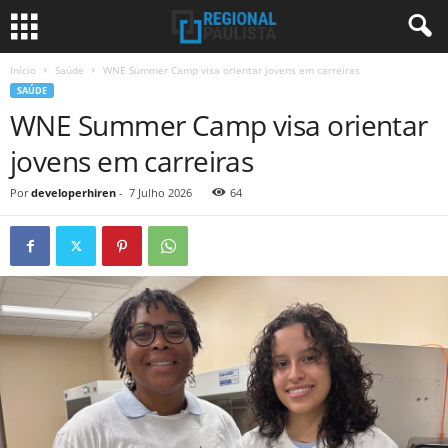
Início
Saúde
WNE Summer Camp visa orientar jovens em carreiras
SAÚDE
WNE Summer Camp visa orientar
jovens em carreiras
Por
developerhiren
-
7 Julho 2026
64