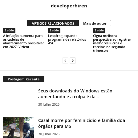
developerhiren
ARTIGOS RELACIONADOS
Mais do autor
Saúde
Saúde
Saúde
A inflação aumenta para
Leapfrog expande
Cigna melhora
as cadeias de
programa de relatórios
perspectiva ao registrar
abastecimento hospitalar
ASC
melhores lucros e
em 2027: Vizient
receitas no segundo
trimestre
Postagem Recente
Seus downloads do Windows estão
aumentando e a culpa é da...
30 Julho 2026
Casal morre por feminicídio e família doa
órgãos para MS
30 Julho 2026