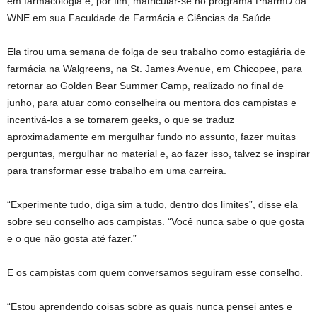
em farmacologia e, por fim, matricular-se no programa PharmD da
WNE em sua Faculdade de Farmácia e Ciências da Saúde.
Ela tirou uma semana de folga de seu trabalho como estagiária de
farmácia na Walgreens, na St. James Avenue, em Chicopee, para
retornar ao Golden Bear Summer Camp, realizado no final de
junho, para atuar como conselheira ou mentora dos campistas e
incentivá-los a se tornarem geeks, o que se traduz
aproximadamente em mergulhar fundo no assunto, fazer muitas
perguntas, mergulhar no material e, ao fazer isso, talvez se inspirar
para transformar esse trabalho em uma carreira.
“Experimente tudo, diga sim a tudo, dentro dos limites”, disse ela
sobre seu conselho aos campistas. “Você nunca sabe o que gosta
e o que não gosta até fazer.”
E os campistas com quem conversamos seguiram esse conselho.
“Estou aprendendo coisas sobre as quais nunca pensei antes e