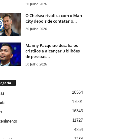
30 Julho 2026
O Chelsea rivaliza com o Man
City depois de contatar o...
30 Julho 2026
Manny Pacquiao desafia os
cristãos a alcançar 3 bilhões
de pessoas...
30 Julho 2026
egoria
18564
ias
17901
rts
16343
o
11727
tenimento
4254
1284