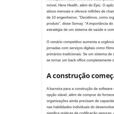
móvel, Here Health, além do Epic. O apli
ativos mensais e oferece milhões de cha
de 10 engenheiros. “Decidimos, como orga
produto”, disse Somay. “A importância do 
estratégia de um sistema de saúde e como
O cenário competitivo aumenta a urgênci
jornadas com serviços digitais como Him
primários tradicionais. Se um sistema de s
se tornar um back office completamente 
A construção começa
A barreira para a construção de software 
opção viável, além de comprar do fornec
organizações ainda precisam de capacid
nas habilidades individuais do desenvolve
significa práticas de codificação segura