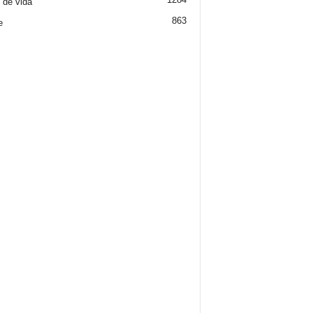
o de vida
863
e