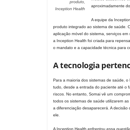
produto,
aproximadamente doi
Inception Health
A equipe da Incepti
produto integrado ao sistema de saúde. O g
aplicação móvel do sistema, serviços e
a Inception Health foi criada para repen
o mandato e a capacidade técnica para co
A tecnologia perten
Para a maioria dos sistemas de saúde, o
tudo, desde a entrada do paciente até o f
riscos. No entanto, Somai vê um compro
todos os sistemas de saúde utilizarem a
a diferenciação desaparecerá. A decisão d
ele.
A Inception Health enfrentou essa questão