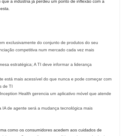
que a indústria já perdeu um ponto de inflexão com a
esta.
m exclusivamente do conjunto de produtos do seu
enciação competitiva num mercado cada vez mais
sa estratégica; A TI deve informar a liderança
ente está mais acessível do que nunca e pode começar com
s de TI
nception Health gerencia um aplicativo móvel que atende
a a IA de agente será a mudança tecnológica mais
orma como os consumidores acedem aos cuidados de