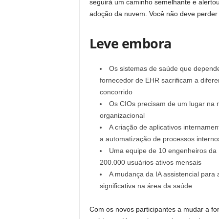
seguirá um caminho semelhante e alertou 
adoção da nuvem. Você não deve perder 
Leve embora
Os sistemas de saúde que depende
fornecedor de EHR sacrificam a difer
concorrido
Os CIOs precisam de um lugar na me
organizacional
A criação de aplicativos internam
a automatização de processos interno
Uma equipe de 10 engenheiros da I
200.000 usuários ativos mensais
A mudança da IA ​​assistencial par
significativa na área da saúde
Com os novos participantes a mudar a f