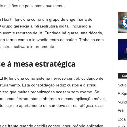
s milhões de pacientes anualmente.
on Health funciona como um grupo de engenharia de
rupo gerencia a infraestrutura digital, incluindo a
m nuvem e recursos de IA. Fundada há quase uma década,
sar a forma como a inovação entra na saúde. Trabalha com
nstruir software internamente.
ce à mesa estratégica
Cat
 EHR funciona como sistema nervoso central, cuidando de
aturamento. Esta consolidação reduz custos e distribui
Notíc
misso que muitas organizações aceitam sem exame. Se
E-Spo
s mesmas ferramentas e abrirem a mesma aplicação móvel,
Mund
e ficar no apartamento ou sair deve ser estratégica, disse
Entre
Local
 de frente quando decidiu construir seu próprio aplicativo