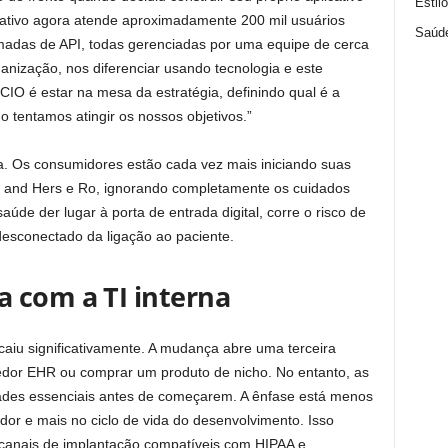
Estil
cativo agora atende aproximadamente 200 mil usuários
Saúd
madas de API, todas gerenciadas por uma equipe de cerca
nização, nos diferenciar usando tecnologia e este
CIO é estar na mesa da estratégia, definindo qual é a
 tentamos atingir os nossos objetivos.”
a. Os consumidores estão cada vez mais iniciando suas
s and Hers e Ro, ignorando completamente os cuidados
aúde der lugar à porta de entrada digital, corre o risco de
desconectado da ligação ao paciente.
 com a TI interna
caiu significativamente. A mudança abre uma terceira
edor EHR ou comprar um produto de nicho. No entanto, as
ades essenciais antes de começarem. A ênfase está menos
dor e mais no ciclo de vida do desenvolvimento. Isso
s, canais de implantação compatíveis com HIPAA e