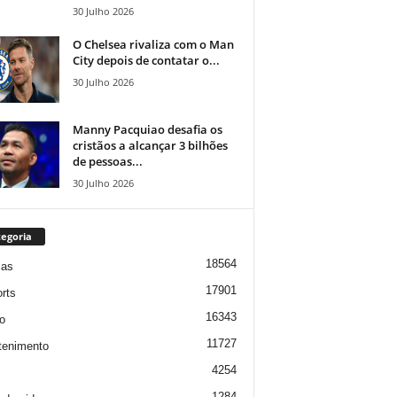
30 Julho 2026
O Chelsea rivaliza com o Man
City depois de contatar o...
30 Julho 2026
Manny Pacquiao desafia os
cristãos a alcançar 3 bilhões
de pessoas...
30 Julho 2026
egoria
18564
ias
17901
rts
16343
o
11727
tenimento
4254
1284