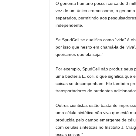
O genoma humano possui cerca de 3 milh
vez de um único cromossomo, o genoma d
separados, permitindo aos pesquisadores
independente.
Se SpudCell se qualifica como “vida” é o
por isso que hesito em chamá-la de ‘viva’
queiramos que ela seja.”
Por exemplo, SpudCell não produz seus 
uma bactéria E. coli, o que significa que 
coisas se decomponham. Ele também prec
transportadores de nutrientes adicionado
Outros cientistas estão bastante impress
uma célula sintética não viva que está mu
produzida pelo campo emergente de célula
com células sintéticas no Instituto J. Cra
essas coisas.”