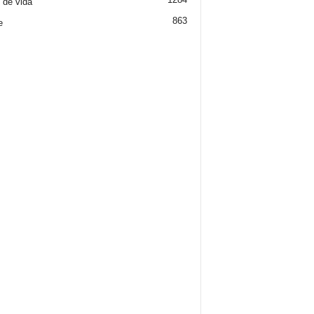
o de vida
863
e