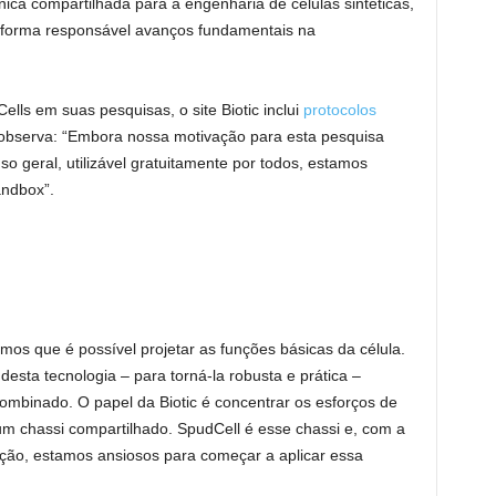
nica compartilhada para a engenharia de células sintéticas,
e forma responsável avanços fundamentais na
ells em suas pesquisas, o site Biotic inclui
protocolos
 observa: “Embora nossa motivação para esta pesquisa
so geral, utilizável gratuitamente por todos, estamos
ndbox”.
os que é possível projetar as funções básicas da célula.
esta tecnologia – para torná-la robusta e prática –
ombinado. O papel da Biotic é concentrar os esforços de
um chassi compartilhado. SpudCell é esse chassi e, com a
ração, estamos ansiosos para começar a aplicar essa