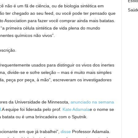
Estil
cê não é um fã de ciência, ou de biologia sintética em
Saúd
 não ter chegado ao seu feed, ou você pode ter pensado que
 Association para fazer você comprar ainda mais batatas.
“a primeira célula sintética de vida plena do mundo
onentes químicos não vivos”.
scrição.
equentemente usados ​​para distinguir os vivos dos inertes
ma, divide-se e sofre seleção – mas é muito mais simples
da, peça por peça, à mão”, escreveram os investigadores
dores da Universidade de Minnesota,
anunciado na semana
l
.A equipe foi liderada pelo prof.
Kate Adamala
e o nome se
batata ou é uma brincadeira com o Sputnik.
cionante em que já trabalhei”,
disse
Professor Adamala.