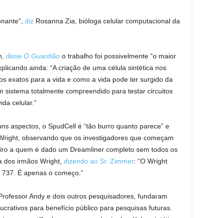
onante”,
diz
Rosanna Zia, bióloga celular computacional da
n,
disse
O Guardião
o trabalho foi possivelmente “o maior
licando ainda: “A criação de uma célula sintética nos
s exatos para a vida e como a vida pode ter surgido da
 sistema totalmente compreendido para testar circuitos
da celular.”
ns aspectos, o SpudCell é “tão burro quanto parece” e
 Wright, observando que os investigadores que começam
iro a quem é dado um Dreamliner completo sem todos os
a dos irmãos Wright,
dizendo ao Sr. Zimmer
: “O Wright
 737. É apenas o começo.”
rofessor Andy e dois outros pesquisadores, fundaram
ucrativos para benefício público para pesquisas futuras.