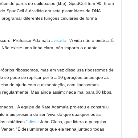
ões de pares de quilobases (kbp); SpudCell tem 90. E em
o SpudCell é dividido em sete plasmídeos de DNA
 programar diferentes funções celulares de forma
bscuro. Professor Adamala
avisado
: “A vida não é binária. É
. Não existe uma linha clara, não importa o quanto
próprios ribossomos, mas em vez disso usa ribossomos de
ele só pode se replicar por 5 a 10 gerações antes que as
isa de ajuda com a alimentação, com lipossomas
s regularmente. Mas ainda assim; nada mal para 90 kbps.
ionados. “A equipe de Kate Adamala projetou e construiu
ito mais próxima de ser ‘viva’ do que qualquer outra
s sintéticas.”
disse
John Glass, que lidera a pesquisa
ig Venter. “É deslumbrante que ela tenha juntado todas