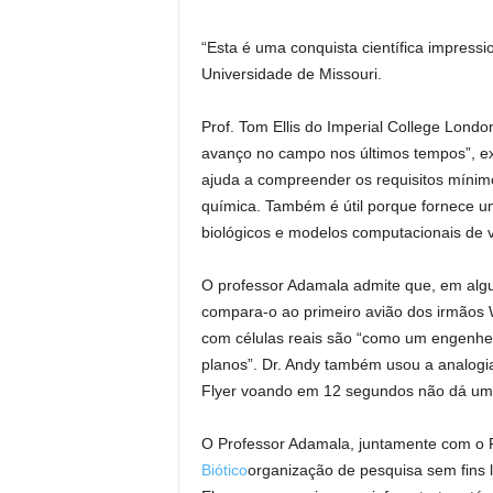
“Esta é uma conquista científica impressi
Universidade de Missouri.
Prof. Tom Ellis do Imperial College Londo
avanço no campo nos últimos tempos”, exp
ajuda a compreender os requisitos mínimo
química. Também é útil porque fornece um
biológicos e modelos computacionais de vi
O professor Adamala admite que, em algu
compara-o ao primeiro avião dos irmãos
com células reais são “como um engenhe
planos”. Dr. Andy também usou a analogi
Flyer voando em 12 segundos não dá um
O Professor Adamala, juntamente com o P
Biótico
organização de pesquisa sem fins l