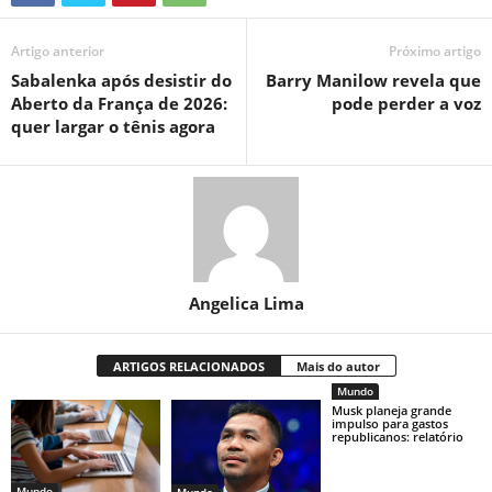
Artigo anterior
Próximo artigo
Sabalenka após desistir do
Barry Manilow revela que
Aberto da França de 2026:
pode perder a voz
quer largar o tênis agora
Angelica Lima
ARTIGOS RELACIONADOS
Mais do autor
Mundo
Musk planeja grande
impulso para gastos
republicanos: relatório
Mundo