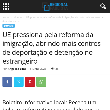
Início
Mundo
UE pressiona pela reforma da imigração, abrindo mais centros de
deportação e...
MUNDO
UE pressiona pela reforma da
imigração, abrindo mais centros
de deportação e detenção no
estrangeiro
Por
Angelica Lima
-
3 Junho 2026
35
Boletim informativo local: Receba um
boletim informativo semanal de nossos