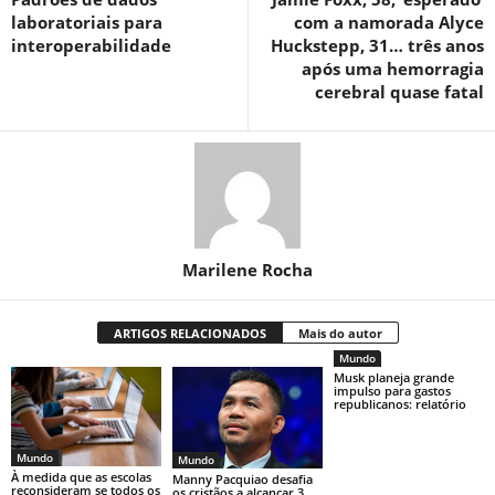
laboratoriais para
com a namorada Alyce
interoperabilidade
Huckstepp, 31… três anos
após uma hemorragia
cerebral quase fatal
Marilene Rocha
ARTIGOS RELACIONADOS
Mais do autor
Mundo
Musk planeja grande
impulso para gastos
republicanos: relatório
Mundo
Mundo
À medida que as escolas
Manny Pacquiao desafia
reconsideram se todos os
os cristãos a alcançar 3