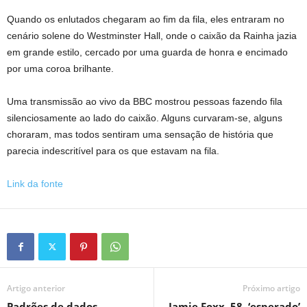
Quando os enlutados chegaram ao fim da fila, eles entraram no
cenário solene do Westminster Hall, onde o caixão da Rainha jazia
em grande estilo, cercado por uma guarda de honra e encimado
por uma coroa brilhante.
Uma transmissão ao vivo da BBC mostrou pessoas fazendo fila
silenciosamente ao lado do caixão. Alguns curvaram-se, alguns
choraram, mas todos sentiram uma sensação de história que
parecia indescritível para os que estavam na fila.
Link da fonte
Artigo anterior
Próximo artigo
Padrões de dados
Jamie Foxx, 58, ‘esperado’