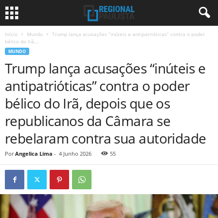
Início
Mundo
Trump lança acusações “inúteis e antipatrióticas” contra o poder
bélico do Irã,...
MUNDO
Trump lança acusações “inúteis e
antipatrióticas” contra o poder
bélico do Irã, depois que os
republicanos da Câmara se
rebelaram contra sua autoridade
Por
Angelica Lima
-
4 Junho 2026
55