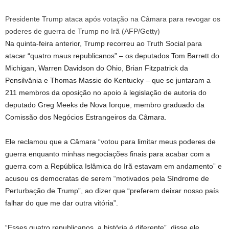
Presidente Trump ataca após votação na Câmara para revogar os
poderes de guerra de Trump no Irã
(
AFP/Getty
)
Na quinta-feira anterior, Trump recorreu ao Truth Social para
atacar “quatro maus republicanos” – os deputados Tom Barrett do
Michigan, Warren Davidson do Ohio, Brian Fitzpatrick da
Pensilvânia e Thomas Massie do Kentucky – que se juntaram a
211 membros da oposição no apoio à legislação de autoria do
deputado Greg Meeks de Nova Iorque, membro graduado da
Comissão dos Negócios Estrangeiros da Câmara.
Ele reclamou que a Câmara “votou para limitar meus poderes de
guerra enquanto minhas negociações finais para acabar com a
guerra com a República Islâmica do Irã estavam em andamento” e
acusou os democratas de serem “motivados pela Síndrome de
Perturbação de Trump”, ao dizer que “preferem deixar nosso país
falhar do que me dar outra vitória”.
“Esses quatro republicanos, a história é diferente”, disse ele,