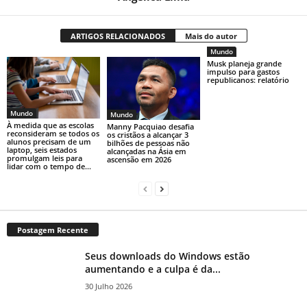
ARTIGOS RELACIONADOS
Mais do autor
Mundo
Musk planeja grande
impulso para gastos
republicanos: relatório
Mundo
Mundo
À medida que as escolas
Manny Pacquiao desafia
reconsideram se todos os
os cristãos a alcançar 3
alunos precisam de um
bilhões de pessoas não
laptop, seis estados
alcançadas na Ásia em
promulgam leis para
ascensão em 2026
lidar com o tempo de...
Postagem Recente
Seus downloads do Windows estão
aumentando e a culpa é da...
30 Julho 2026