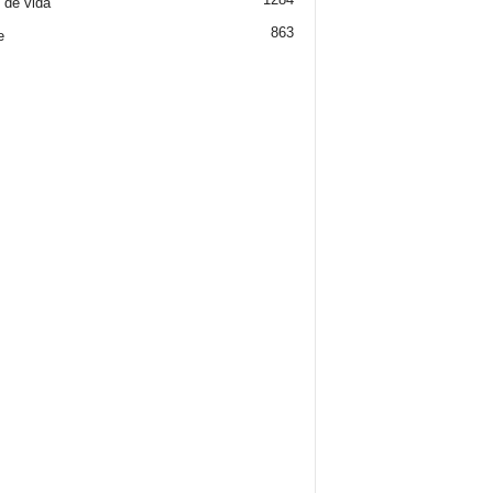
o de vida
863
e