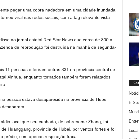
amente pegar uma cobra nadadora em uma cidade inundada
ornou viral nas redes sociais, com a tag relevante vista
, disse ao jornal estatal Red Star News que cerca de 800 a
zenda de reprodução foi destruída na manhã de segunda-
 11 pessoas e feriram outras 331 na província central de
tatal Xinhua, enquanto tornados também foram relatados
Cat
ira.
Notíc
uma pessoa estava desaparecida na província de Hubei,
E-Spo
s desabaram.
Mund
Entre
dia local que seu cunhado, de sobrenome Zhang, foi
 de Huanggang, província de Hubei, por ventos fortes e foi
Local
do prédio, com apenas respiração fraca.