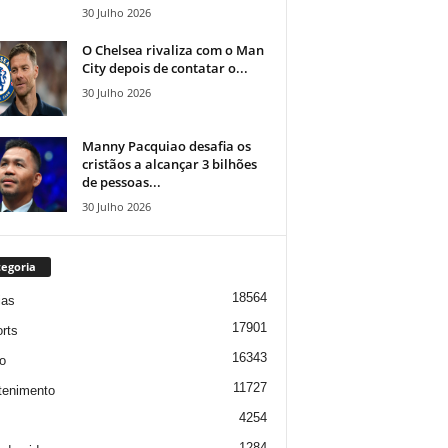
30 Julho 2026
O Chelsea rivaliza com o Man
City depois de contatar o...
30 Julho 2026
Manny Pacquiao desafia os
cristãos a alcançar 3 bilhões
de pessoas...
30 Julho 2026
egoria
18564
ias
17901
rts
16343
o
11727
tenimento
4254
1284