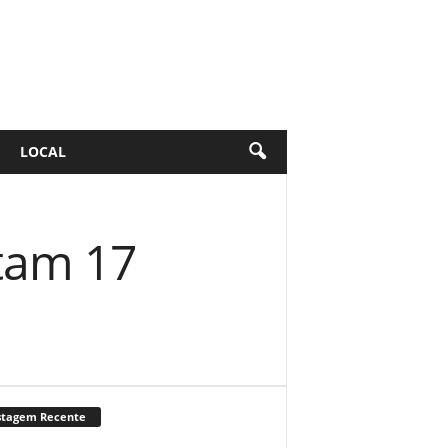
LOCAL
tam 17
stagem Recente