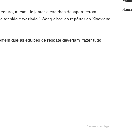
Estil
Saúd
 centro, mesas de jantar e cadeiras desapareceram
ia ter sido esvaziado.” Wang disse ao repórter do Xiaoxiang
ontem que as equipes de resgate deveriam “fazer tudo”
.
Próximo artigo