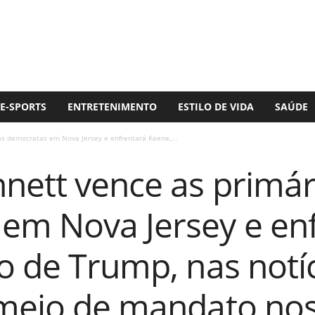
E-SPORTS
ENTRETENIMENTO
ESTILO DE VIDA
SAÚDE
s democratas em Nova Jersey e enfrentará Keene,...
nett vence as primár
em Nova Jersey e en
o de Trump, nas notí
 meio de mandato no