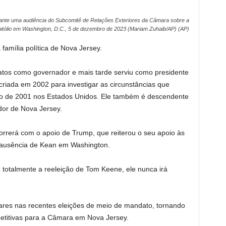
nte uma audiência do Subcomitê de Relações Exteriores da Câmara sobre a
itólio em Washington, D.C., 5 de dezembro de 2023 (Mariam Zuhaib/AP) (AP)
família política de Nova Jersey.
tos como governador e mais tarde serviu como presidente
riada em 2002 para investigar as circunstâncias que
o de 2001 nos Estados Unidos. Ele também é descendente
dor de Nova Jersey.
rrerá com o apoio de Trump, que reiterou o seu apoio às
 ausência de Kean em Washington.
 totalmente a reeleição de Tom Keene, ele nunca irá
tulares nas recentes eleições de meio de mandato, tornando
etitivas para a Câmara em Nova Jersey.