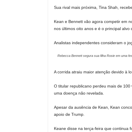
lista
fim
Sua rival mais próxima, Tina Shah, receb
de
da
4
lista
Kean e Bennett vão agora competir em 
itens
nos últimos oito anos e é o principal al
Analistas independentes consideram o jo
Rebecca Bennett segura sua filha Rosie em uma fest
A corrida atraiu maior atenção devido à 
O titular republicano perdeu mais de 100
uma doença não revelada.
Apesar da ausência de Kean, Kean conco
apoio de Trump.
Keane disse na terça-feira que continua 