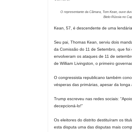
O representante da Câmara, Tom Kean, ouve dura
Bielo-Rússia no Cap
Kean, 57, é descendente de uma lendária 
Seu pai, Thomas Kean, serviu dois manda
da Comissão do 11 de Setembro, que foi c
envolveram os ataques de 11 de setembr
de William Livingston, o primeiro governa
O congressista republicano também conco
vésperas das primárias, apesar da longa
Trump escreveu nas redes sociais: “Apoio
decepcioná-lo!”
Os eleitores do distrito destituíram os ti
esta disputa uma das disputas mais comp