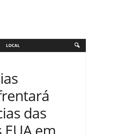
LOCAL
ias
frentará
cias das
s EUA em