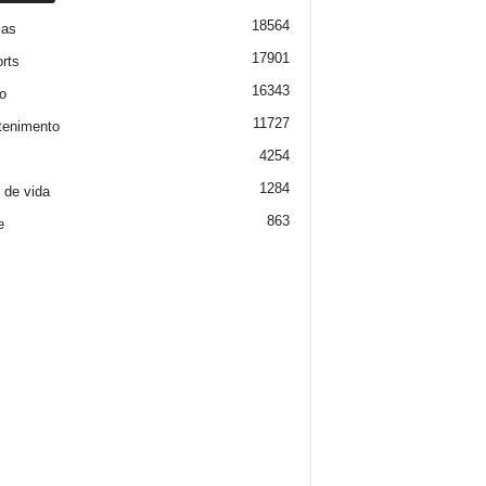
18564
ias
17901
rts
16343
o
11727
tenimento
4254
1284
o de vida
863
e