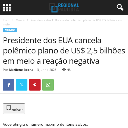
Início
Mundo
Presidente dos EUA cancela polêmico plano de US$ 2,5 bilhões em
meio...
MUNDO
Presidente dos EUA cancela
polêmico plano de US$ 2,5 bilhões
em meio a reação negativa
Por
Marilene Rocha
-
3 Junho 2026
43
salvar
Você atingiu o número máximo de itens salvos.