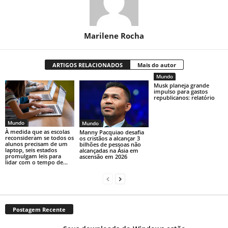
Marilene Rocha
ARTIGOS RELACIONADOS
Mais do autor
Mundo
Musk planeja grande
impulso para gastos
republicanos: relatório
Mundo
Mundo
À medida que as escolas
Manny Pacquiao desafia
reconsideram se todos os
os cristãos a alcançar 3
alunos precisam de um
bilhões de pessoas não
laptop, seis estados
alcançadas na Ásia em
promulgam leis para
ascensão em 2026
lidar com o tempo de...
Postagem Recente