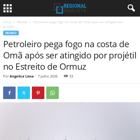
Início
Mundo
Petroleiro pega fogo na costa de Omã após ser atingido por
projétil...
MUNDO
Petroleiro pega fogo na costa de
Omã após ser atingido por projétil
no Estreito de Ormuz
Por
Angelica Lima
-
7 Julho 2026
53