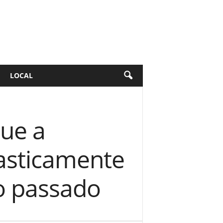
LOCAL
ue a
asticamente
o passado