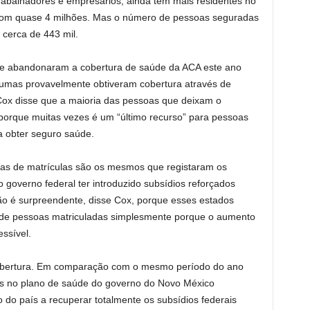
trabalhadores e empresários, ainda tem mais residentes no
com quase 4 milhões. Mas o número de pessoas seguradas
 cerca de 443 mil.
e abandonaram a cobertura de saúde da ACA este ano
lgumas provavelmente obtiveram cobertura através de
Cox disse que a maioria das pessoas que deixam o
orque muitas vezes é um “último recurso” para pessoas
a obter seguro saúde.
as de matrículas são os mesmos que registaram os
 governo federal ter introduzido subsídios reforçados
o é surpreendente, disse Cox, porque esses estados
de pessoas matriculadas simplesmente porque o aumento
ssível.
bertura. Em comparação com o mesmo período do ano
s no plano de saúde do governo do Novo México
do país a recuperar totalmente os subsídios federais