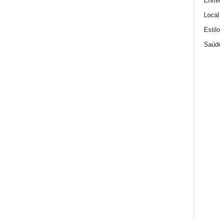
Entre
Local
Estil
Saúd