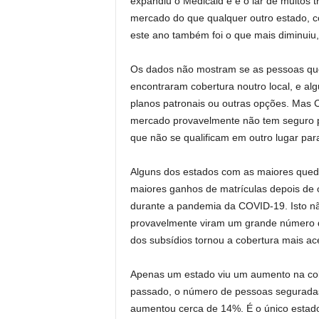
expandiu o Medicaid e é o lar de muitos 
mercado do que qualquer outro estado, 
este ano também foi o que mais diminuiu,
Os dados não mostram se as pessoas qu
encontraram cobertura noutro local, e a
planos patronais ou outras opções. Mas 
mercado provavelmente não tem seguro p
que não se qualificam em outro lugar par
Alguns dos estados com as maiores qued
maiores ganhos de matrículas depois de o
durante a pandemia da COVID-19. Isto nã
provavelmente viram um grande número 
dos subsídios tornou a cobertura mais ace
Apenas um estado viu um aumento na co
passado, o número de pessoas segurada
aumentou cerca de 14%. É o único estado 