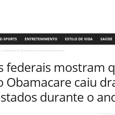
E-SPORTS
ENTRETENIMENTO
ESTILO DE VIDA
SAÚDE
 a cobertura do Obamacare caiu drasticamente em...
 federais mostram q
o Obamacare caiu dr
stados durante o an