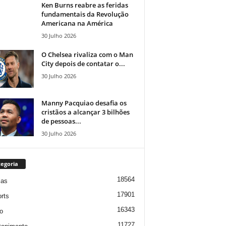
Ken Burns reabre as feridas
fundamentais da Revolução
Americana na América
30 Julho 2026
O Chelsea rivaliza com o Man
City depois de contatar o...
30 Julho 2026
Manny Pacquiao desafia os
cristãos a alcançar 3 bilhões
de pessoas...
30 Julho 2026
egoria
18564
ias
17901
rts
16343
o
11727