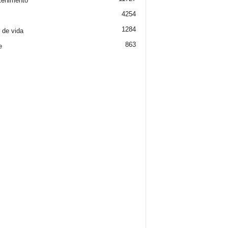
tenimento
4254
1284
o de vida
863
e