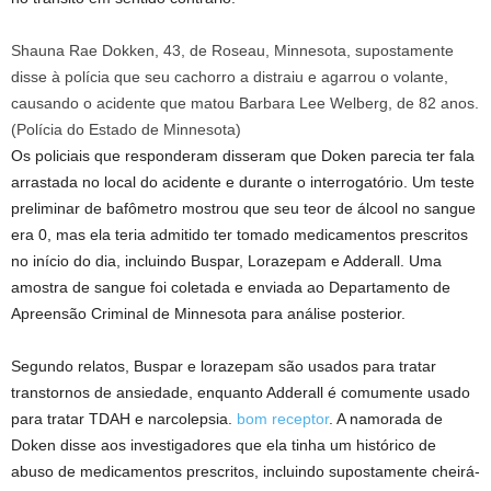
Shauna Rae Dokken, 43, de Roseau, Minnesota, supostamente
disse à polícia que seu cachorro a distraiu e agarrou o volante,
causando o acidente que matou Barbara Lee Welberg, de 82 anos.
(
Polícia do Estado de Minnesota
)
Os policiais que responderam disseram que Doken parecia ter fala
arrastada no local do acidente e durante o interrogatório. Um teste
preliminar de bafômetro mostrou que seu teor de álcool no sangue
era 0, mas ela teria admitido ter tomado medicamentos prescritos
no início do dia, incluindo Buspar, Lorazepam e Adderall. Uma
amostra de sangue foi coletada e enviada ao Departamento de
Apreensão Criminal de Minnesota para análise posterior.
Segundo relatos, Buspar e lorazepam são usados ​​para tratar
transtornos de ansiedade, enquanto Adderall é comumente usado
para tratar TDAH e narcolepsia.
bom receptor
. A namorada de
Doken disse aos investigadores que ela tinha um histórico de
abuso de medicamentos prescritos, incluindo supostamente cheirá-