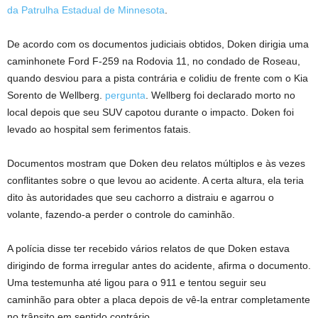
da Patrulha Estadual de Minnesota
.
De acordo com os documentos judiciais obtidos, Doken dirigia uma
caminhonete Ford F-259 na Rodovia 11, no condado de Roseau,
quando desviou para a pista contrária e colidiu de frente com o Kia
Sorento de Wellberg.
pergunta
. Wellberg foi declarado morto no
local depois que seu SUV capotou durante o impacto. Doken foi
levado ao hospital sem ferimentos fatais.
Documentos mostram que Doken deu relatos múltiplos e às vezes
conflitantes sobre o que levou ao acidente. A certa altura, ela teria
dito às autoridades que seu cachorro a distraiu e agarrou o
volante, fazendo-a perder o controle do caminhão.
A polícia disse ter recebido vários relatos de que Doken estava
dirigindo de forma irregular antes do acidente, afirma o documento.
Uma testemunha até ligou para o 911 e tentou seguir seu
caminhão para obter a placa depois de vê-la entrar completamente
no trânsito em sentido contrário.