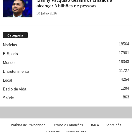
Manny Pacquiao desafia os cristãos a
alcançar 3 bilhões de pessoas...
30 Julho 2026
Categoria
18564
Notícias
17901
E-Sports
16343
Mundo
11727
Entretenimento
4254
Local
1284
Estilo de vida
863
Saúde
Política de Privacidade
Termos e Condições
DMCA
Sobre nós
Contacts
Mapa do site