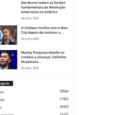
Ken Burns reabre as feridas
fundamentais da Revolução
Americana na América
30 Julho 2026
O Chelsea rivaliza com o Man
City depois de contatar o...
30 Julho 2026
Manny Pacquiao desafia os
cristãos a alcançar 3 bilhões
de pessoas...
30 Julho 2026
egoria
18564
ias
17901
rts
16343
o
11727