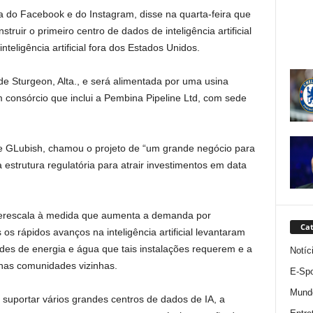
a do Facebook e do Instagram, disse na quarta-feira que
truir o primeiro centro de dados de inteligência artificial
teligência artificial fora dos Estados Unidos.
de Sturgeon, Alta., e será alimentada por uma usina
 consórcio que inclui a Pembina Pipeline Ltd, com sede
te GLubish, chamou o projeto de “um grande negócio para
 estrutura regulatória para atrair investimentos em data
perescala à medida que aumenta a demanda por
Cat
as os rápidos avanços na inteligência artificial levantaram
es de energia e água que tais instalações requerem e a
Notíc
 nas comunidades vizinhas.
E-Spo
Mund
 suportar vários grandes centros de dados de IA, a