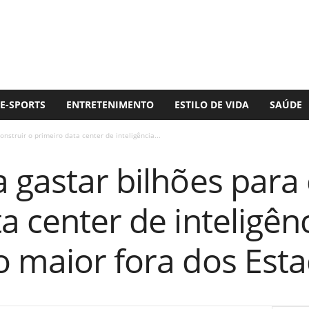
E-SPORTS
ENTRETENIMENTO
ESTILO DE VIDA
SAÚDE
nstruir o primeiro data center de inteligência...
 gastar bilhões para 
 center de inteligênci
o maior fora dos Est