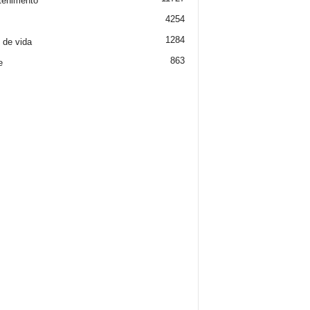
tenimento
4254
1284
o de vida
863
e