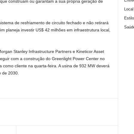
Entre
os que construam ou garantam a sua própria geração de
Local
Estil
stema de resfriamento de circuito fechado e não retirará
Saúd
 planeja investir US$ 42 milhões em infraestrutura local,
gan Stanley Infrastructure Partners e Kineticor Asset
guir com a construção do Greenlight Power Center no
a como cliente na quarta-feira. A usina de 932 MW deverá
 de 2030.