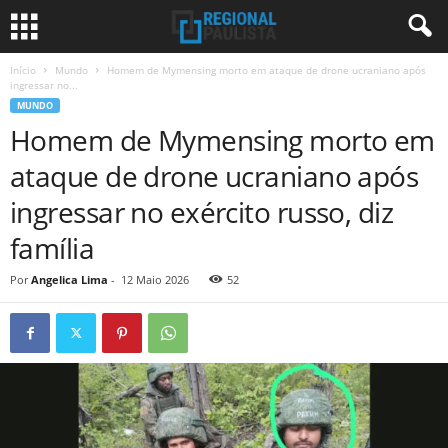
Início
Mundo
Homem de Mymensing morto em ataque de drone ucraniano após
ingressar no...
MUNDO
Homem de Mymensing morto em
ataque de drone ucraniano após
ingressar no exército russo, diz
família
Por
Angelica Lima
-
12 Maio 2026
52