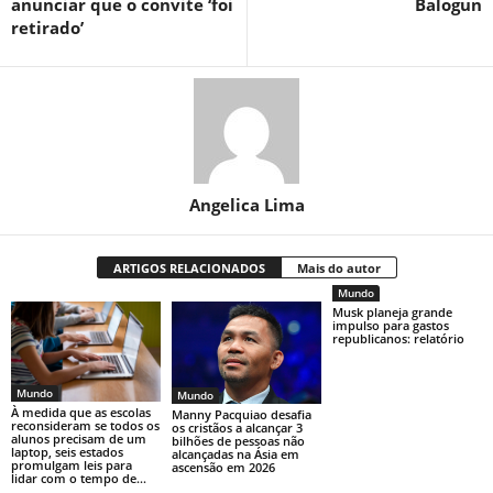
anunciar que o convite ‘foi
Balogun
retirado’
Angelica Lima
ARTIGOS RELACIONADOS
Mais do autor
Mundo
Musk planeja grande
impulso para gastos
republicanos: relatório
Mundo
Mundo
À medida que as escolas
Manny Pacquiao desafia
reconsideram se todos os
os cristãos a alcançar 3
alunos precisam de um
bilhões de pessoas não
laptop, seis estados
alcançadas na Ásia em
promulgam leis para
ascensão em 2026
lidar com o tempo de...