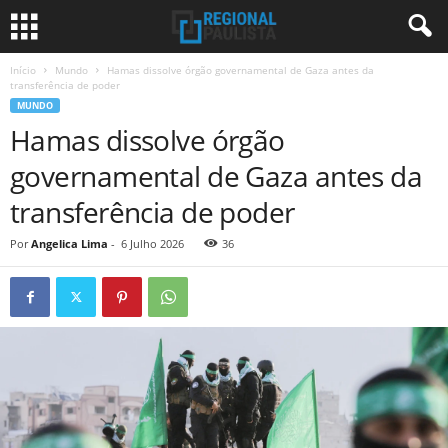
Início
Mundo
Hamas dissolve órgão governamental de Gaza antes da
transferência de poder
MUNDO
Hamas dissolve órgão
governamental de Gaza antes da
transferência de poder
Por
Angelica Lima
-
6 Julho 2026
36