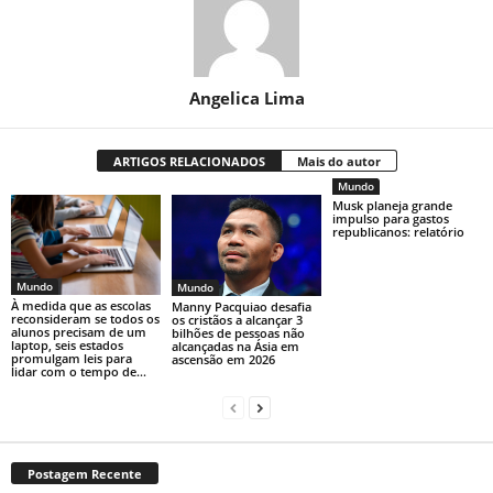
Angelica Lima
ARTIGOS RELACIONADOS
Mais do autor
Mundo
Musk planeja grande
impulso para gastos
republicanos: relatório
Mundo
Mundo
À medida que as escolas
Manny Pacquiao desafia
reconsideram se todos os
os cristãos a alcançar 3
alunos precisam de um
bilhões de pessoas não
laptop, seis estados
alcançadas na Ásia em
promulgam leis para
ascensão em 2026
lidar com o tempo de...
Postagem Recente