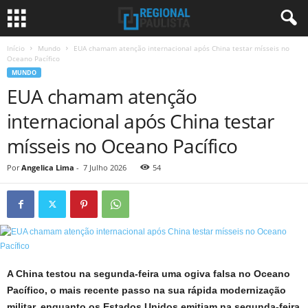
Início
Mundo
EUA chamam atenção internacional após China testar mísseis no
Oceano Pacífico
MUNDO
EUA chamam atenção
internacional após China testar
mísseis no Oceano Pacífico
Por
Angelica Lima
-
7 Julho 2026
54
A China testou na segunda-feira uma ogiva falsa no Oceano
Pacífico, o mais recente passo na sua rápida modernização
militar, enquanto os Estados Unidos emitiam na segunda-feira