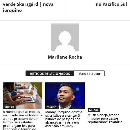
verde Skarsgård | nova
no Pacífico Sul
iorquino
Marilene Rocha
ARTIGOS RELACIONADOS
Mais do autor
Mundo
Mundo
Mundo
À medida que as escolas
Manny Pacquiao desafia
Musk planeja grande
reconsideram se todos os
os cristãos a alcançar 3
impulso para gastos
alunos precisam de um
bilhões de pessoas não
republicanos: relatório
laptop, seis estados
alcançadas na Ásia em
promulgam leis para
ascensão em 2026
lidar com o tempo de...