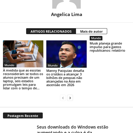
Angelica Lima
ARTIGOS RELACIONADOS
Mais do autor
Mundo
Musk planeja grande
impulso para gastos
republicanos: relatório
Mundo
Mundo
À medida que as escolas
Manny Pacquiao desafia
reconsideram se todos os
os cristãos a alcançar 3
alunos precisam de um
bilhões de pessoas não
laptop, seis estados
alcançadas na Ásia em
promulgam leis para
ascensão em 2026
lidar com o tempo de...
Postagem Recente
Seus downloads do Windows estão
aumentando e a culpa é da...