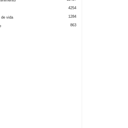
tenimento
4254
1284
o de vida
863
e