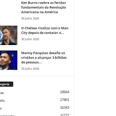
Ken Burns reabre as feridas
fundamentais da Revolução
Americana na América
30 Julho 2026
O Chelsea rivaliza com o Man
City depois de contatar o...
30 Julho 2026
Manny Pacquiao desafia os
cristãos a alcançar 3 bilhões
de pessoas...
30 Julho 2026
egoria
18564
ias
17901
rts
16343
o
11727