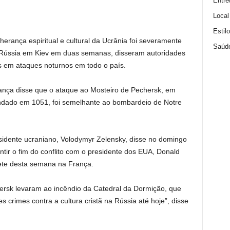
Entre
Local
Estil
erança espiritual e cultural da Ucrânia foi severamente
Saúd
 Rússia em Kiev em duas semanas, disseram autoridades
 em ataques noturnos em todo o país.
rança disse que o ataque ao Mosteiro de Pechersk, em
ndado em 1051, foi semelhante ao bombardeio de Notre
sidente ucraniano, Volodymyr Zelensky, disse no domingo
ntir o fim do conflito com o presidente dos EUA, Donald
ete desta semana na França.
ersk levaram ao incêndio da Catedral da Dormição, que
 crimes contra a cultura cristã na Rússia até hoje”, disse