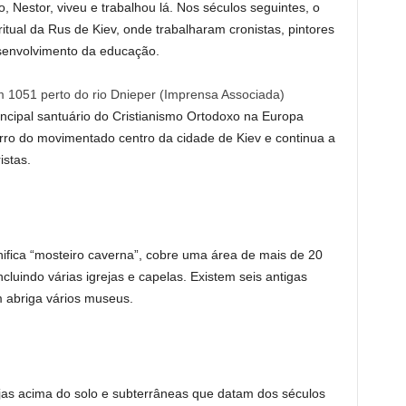
o, Nestor, viveu e trabalhou lá. Nos séculos seguintes, o
ritual da Rus de Kiev, onde trabalharam cronistas, pintores
senvolvimento da educação.
 1051 perto do rio Dnieper
(
Imprensa Associada
)
ncipal santuário do Cristianismo Ortodoxo na Europa
carro do movimentado centro da cidade de Kiev e continua a
istas.
ifica “mosteiro caverna”, cobre uma área de mais de 20
ncluindo várias igrejas e capelas. Existem seis antigas
 abriga vários museus.
jas acima do solo e subterrâneas que datam dos séculos