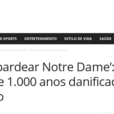
E-SPORTS
ENTRETENIMENTO
ESTILO DE VIDA
SAÚDE
teiro ucraniano de 1.000 anos danificado no último...
ardear Notre Dame’:
e 1.000 anos danifica
o