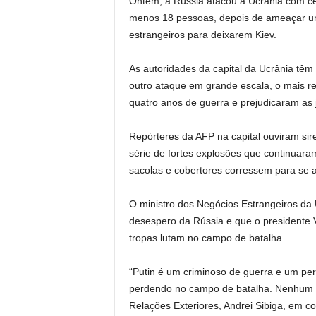
Ontem, a Rússia atacou a Ucrânia com c
menos 18 pessoas, depois de ameaçar um
estrangeiros para deixarem Kiev.
As autoridades da capital da Ucrânia têm
outro ataque em grande escala, o mais r
quatro anos de guerra e prejudicaram as
Repórteres da AFP na capital ouviram si
série de fortes explosões que continuar
sacolas e cobertores corressem para se a
O ministro dos Negócios Estrangeiros da 
desespero da Rússia e que o presidente V
tropas lutam no campo de batalha.
“Putin é um criminoso de guerra e um per
perdendo no campo de batalha. Nenhum n
Relações Exteriores, Andrei Sibiga, em c