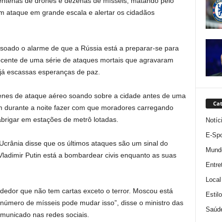
entenas de drones e dezenas de mísseis, matando pelo
 ataque em grande escala e alertar os cidadãos
 soado o alarme de que a Rússia está a preparar-se para
ecente de uma série de ataques mortais que agravaram
 já escassas esperanças de paz.
renes de ataque aéreo soando sobre a cidade antes de uma
Cat
am durante a noite fazer com que moradores carregando
brigar em estações de metrô lotadas.
Notíc
E-Spo
Ucrânia disse que os últimos ataques são um sinal do
Mund
ladimir Putin está a bombardear civis enquanto as suas
Entre
Local
dedor que não tem cartas exceto o terror. Moscou está
Estil
úmero de mísseis pode mudar isso”, disse o ministro das
Saúd
omunicado nas redes sociais.