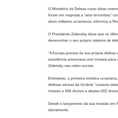
O Ministério da Defesa russo disse onte
foram em resposta a “atos terroristas” co
alvos militares ucranianos, informou a Re
O Presidente Zelenskiy disse que os últ
desenvolver o seu próprio sistema de def
“A Europa precisa da sua própria defesa a
assistência americana com mísseis para o
Zelensky nas redes sociais.
Entretanto, a primeira-ministra ucraniana,
defesas aéreas da Ucrânia “custaria vida
mísseis e 656 drones e abateu 602 drone
Desde o lançamento da sua invasão em 
diariamente.