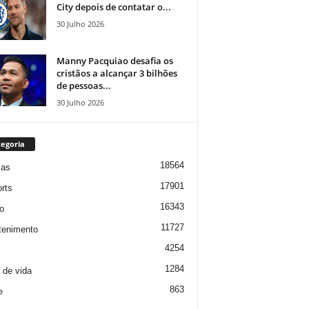
City depois de contatar o...
30 Julho 2026
Manny Pacquiao desafia os
cristãos a alcançar 3 bilhões
de pessoas...
30 Julho 2026
egoria
18564
ias
17901
rts
16343
o
11727
tenimento
4254
1284
o de vida
863
e