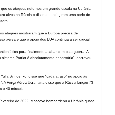
m que os ataques noturnos em grande escala na Ucrânia
ntra alvos na Rússia e disse que atingiram uma série de
uters.
imos ataques mostraram que a Europa precisa de
esa aérea e que o apoio dos EUA continua a ser crucial.
ntibalística para finalmente acabar com esta guerra. A
 sistema Patriot é absolutamente necessária”, escreveu
 Yulia Sviridenko, disse que “cada atraso” no apoio às
s”. A Força Aérea Ucraniana disse que a Rússia lançou 73
s e 40 mísseis.
Fevereiro de 2022, Moscovo bombardeou a Ucrânia quase